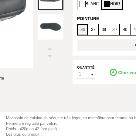
BLANC
NOIR
POINTURE
36
37
38
39
40
4
QUANTITÉ
Chez vo
vis
Mocassin de cuisine de sécurité très léger, en microfibre pour femme ou
Fermeture réglable par velcro.
Poids : 420g en 42 (par pied).
Les plus du produit :