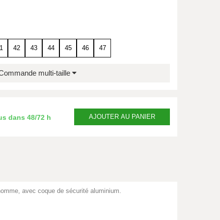
1
42
43
44
45
46
47
Commande multi-taille
AJOUTER
AU PANIER
us dans
48/72 h
 homme, avec coque de sécurité aluminium.