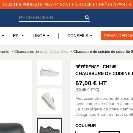
EPI
LINGE
CONSEILS
DEMANDER UN
curité
>
Chaussures de sécurité blanches
>
Chaussure de cuisine de sécurité
CH249
RÉFÉRENCE :
CHAUSSURE DE CUISINE 
67,00 €
HT
(
80,40 €
TTC)
Mocassin de cuisine de sécuri
avec coque de sécurité alumin
La plus légère de notre gamme 
Design sport au très haut coeff
COULEUR