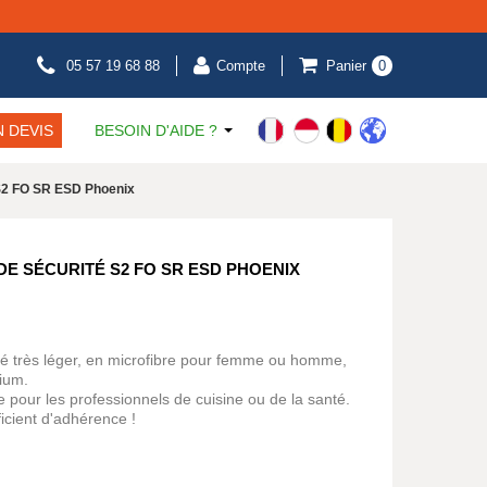
05 57 19 68 88
Compte
Panier
0
 DEVIS
BESOIN D'AIDE ?
 S2 FO SR ESD Phoenix
DE SÉCURITÉ S2 FO SR ESD PHOENIX
té très léger, en microfibre pour femme ou homme,
ium.
pour les professionnels de cuisine ou de la santé.
icient d'adhérence !