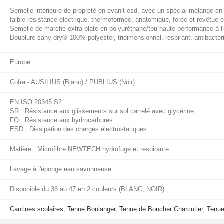
Semelle intérieure de propreté en evanit esd, avec un spécial mélange en e
faible résistance électrique. thermoformée, anatomique, forée et revêtue en
Semelle de marche extra plate en polyuréthane/tpu haute performance à l
Doublure sany-dry® 100% polyester, tridimensionnel, respirant, antibactér
Europe
Cofra - AUSILIUS (Blanc) / PUBLIUS (Noir)
EN ISO 20345 S2
SR : Résistance aux glissements sur sol carrelé avec glycérine
FO : Résistance aux hydrocarbures
ESD : Dissipation des charges électrostatiques
Matière : Microfibre NEWTECH hydrofuge et respirante
Lavage à l'éponge eau savonneuse
Disponible du 36 au 47 en 2 couleurs (BLANC, NOIR)
Cantines scolaires
,
Tenue Boulanger
,
Tenue de Boucher Charcutier
,
Tenue