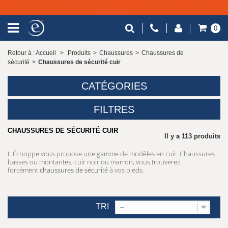
LIVRAISON GRATUITE À PARTIR DE 79€ HT
0
Retour à : Accueil
>
Produits
>
Chaussures
>
Chaussures de
sécurité
>
Chaussures de sécurité cuir
CATÉGORIES
FILTRES
CHAUSSURES DE SÉCURITÉ CUIR
Il y a 113 produits
L'Échoppe vous propose une gamme de modèles en cuir. Chaussures
basses ou montantes, cuir noir ou marron, vous trouverez
forcément
chaussures de sécurité
à vos pieds.
TRI
--