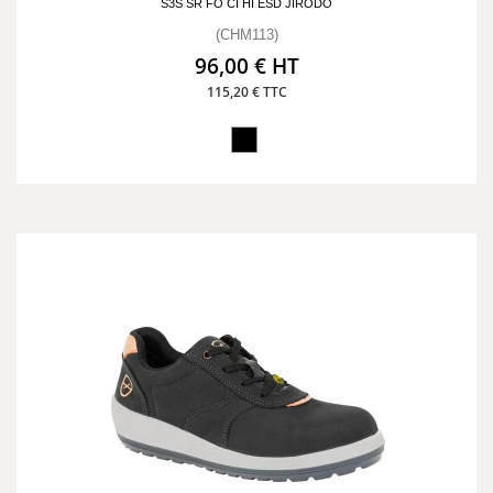
S3S SR FO CI HI ESD JIRODO
(CHM113)
96,00 € HT
115,20 € TTC