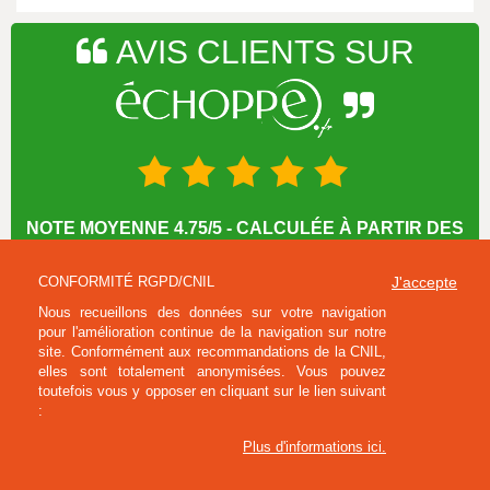
AVIS CLIENTS SUR
NOTE MOYENNE 4.75/5 - CALCULÉE À PARTIR DES
1028 DERNIERS AVIS RECUEILLIS SUR LE SITE
CONFORMITÉ RGPD/CNIL
J'accepte
Nous recueillons des données sur votre navigation
INFORMATIONS SUR VOTRE BOUTIQUE
pour l'amélioration continue de la navigation sur notre
site. Conformément aux recommandations de la CNIL,
L'ÉCHOPPE
elles sont totalement anonymisées. Vous pouvez
toutefois vous y opposer en cliquant sur le lien suivant
:
AIDE ET SERVICES
Plus d'informations ici
.
MON COMPTE