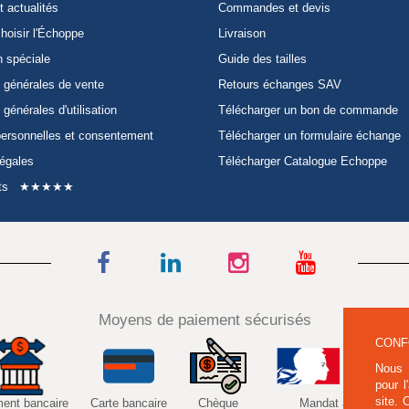
t actualités
Commandes et devis
hoisir l'Échoppe
Livraison
n spéciale
Guide des tailles
 générales de vente
Retours échanges SAV
 générales d'utilisation
Télécharger un bon de commande
ersonnelles et consentement
Télécharger un formulaire échange
légales
Télécharger Catalogue Echoppe
ts
★★★★★
Moyens de paiement sécurisés
CONF
Nous 
pour l
site.
ment bancaire
Carte bancaire
Chèque
Mandat administratif