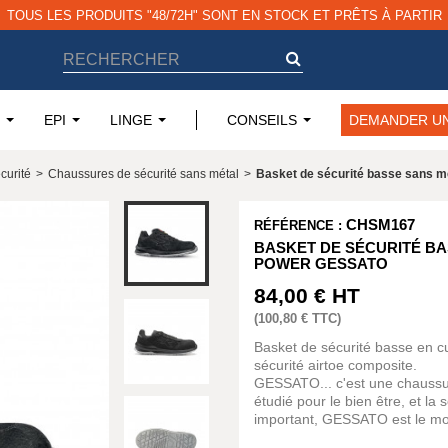
TOUS LES PRODUITS "48/72H" SONT EN STOCK ET PRÊTS À PARTIR
EPI
LINGE
CONSEILS
DEMANDER UN
curité
>
Chaussures de sécurité sans métal
>
Basket de sécurité basse sans 
CHSM167
RÉFÉRENCE :
BASKET DE SÉCURITÉ BAS
POWER GESSATO
84,00 €
HT
(
100,80 €
TTC)
Basket de sécurité basse en 
sécurité airtoe composite.
GESSATO... c'est une chaussu
étudié pour le bien être, et la 
important, GESSATO est le mod