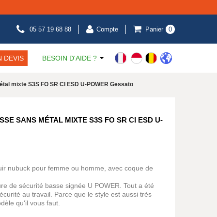
05 57 19 68 88
Compte
Panier
0
 DEVIS
BESOIN D'AIDE ?
métal mixte S3S FO SR CI ESD U-POWER Gessato
SE SANS MÉTAL MIXTE S3S FO SR CI ESD U-
cuir nubuck pour femme ou homme, avec coque de
re de sécurité basse signée U POWER. Tout a été
sécurité au travail. Parce que le style est aussi très
èle qu'il vous faut.