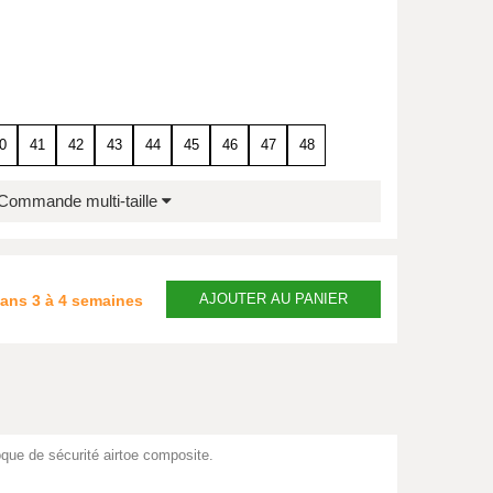
0
41
42
43
44
45
46
47
48
Commande multi-taille
AJOUTER
AU PANIER
dans
3 à 4 semaines
ue de sécurité airtoe composite.