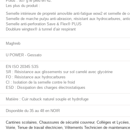
Poids : 507 g le pied en 42.
Les plus du produit :
Semelle intérieure de propreté amovible anti-fatigue wow2 et semelle de 
Semelle de marche pu/pu anti-abrasion, résistant aux hydrocarbures, antid
Semelle anti-perforation Save & Flex® PLUS
Doublure wingtex® à tunnel d’air respirant
Maghreb
U POWER - Gessato
EN ISO 20345 S3S
SR : Résistance aux glissements sur sol carrelé avec glycérine
FO : Résistance aux hydrocarbures
CI : Isolation de la semelle contre le froid
ESD : Dissipation des charges électrostatiques
Matière : Cuir nubuck naturel souple et hydrofuge
Disponible du 35 au 48 en NOIR
Cantines scolaires
,
Chaussures de sécurité couvreur
,
Collèges et Lycées
Voirie
,
Tenue de travail électricien
,
Vêtements Technicien de maintenance