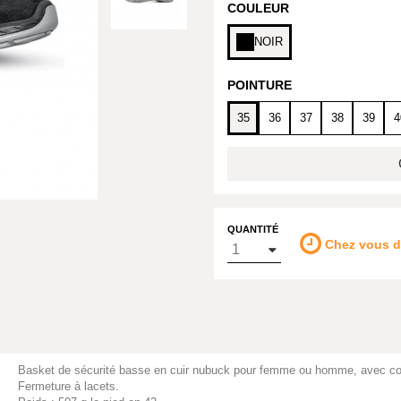
COULEUR
NOIR
POINTURE
35
36
37
38
39
4
QUANTITÉ
Chez vous 
Basket de sécurité basse en cuir nubuck pour femme ou homme, avec coq
Fermeture à lacets.