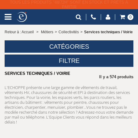
LIVRAISON GRATUITE À PARTIR DE 79€ HT
0
Retour à : Accueil
>
Métiers
>
Collectivités
>
Services techniques / Voirie
CATÉGORIES
FILTRE
SERVICES TECHNIQUES / VOIRIE
Il y a 574 produits
L'ECHOPPE présente une large gamme de vêtements de travail,
vêtements HV, chaussures de sécurité et EPI à destination des services
techniques. Pour la voirie, les espaces verts, les parcs routiers, les
artisans du bâtiment : vêtements pour peintre, chaussures pour
électricien, charpentier, menuisier, plombier...Vous ne trouvez pas le
modèle recherché dans notre sélection ? Adressez-nous votre demande
par mail ou téléphone. L'Equipe Clients vous répond dans les meilleurs
délais !