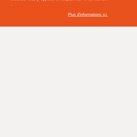
:
NOUVEAU
Plus d'informations ici
.
DOUDOUNE SANS MANCHES ÉCO-RESPONSABLE
IDAHO MIXTE CLIQUE
(KSM27)
60,00 € HT
72,00 € TTC