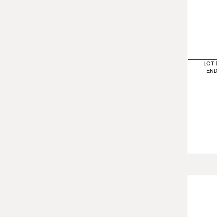
LOT 
END