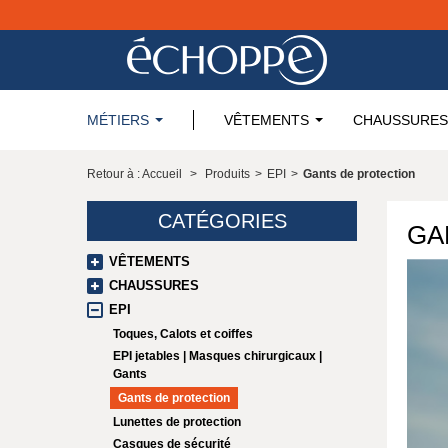
MÉTIERS
VÊTEMENTS
CHAUSSURES
Retour à : Accueil
>
Produits
>
EPI
>
Gants de protection
CATÉGORIES
GA
VÊTEMENTS
CHAUSSURES
EPI
Toques, Calots et coiffes
EPI jetables | Masques chirurgicaux |
Gants
Gants de protection
Lunettes de protection
Casques de sécurité