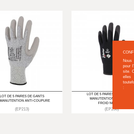
CONF
Nous 
pour l
site.
elles
toutef
:
LOT DE 5 PAIRES DE GANTS 
LOT DE 5 PAIRES DE GANTS
MANUTENTION CONTRE LE
 MANUTENTION ANTI-COUPURE
FROID NINJA ICE
(EP213)
(EP230)
41,00 € HT
39,00 € HT
49,20 € TTC
46,80 € TTC