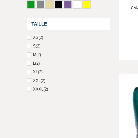
GAN
TAILLE
XS
(2)
S
(2)
M
(2)
L
(2)
XL
(2)
XXL
(2)
XXXL
(2)