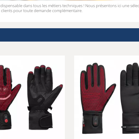
indispensable dans tous les métiers techniques ! Nous présentons ici une séle
 clients pour toute demande complémentaire.