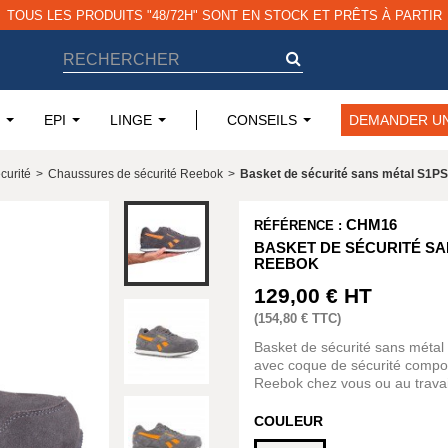
TOUS LES PRODUITS "48/72H" SONT EN STOCK ET PRÊTS À PARTIR
EPI
LINGE
CONSEILS
DEMANDER UN
curité
>
Chaussures de sécurité Reebok
>
Basket de sécurité sans métal S
CHM16
RÉFÉRENCE :
BASKET DE SÉCURITÉ SA
REEBOK
129,00 €
HT
(
154,80 €
TTC)
Basket de sécurité sans métal
avec coque de sécurité compos
Reebok chez vous ou au travail
COULEUR