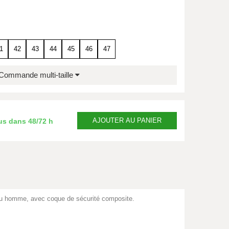
1
42
43
44
45
46
47
Commande multi-taille
AJOUTER
AU PANIER
us dans
48/72 h
 ou homme, avec coque de sécurité composite.