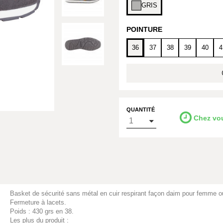
GRIS
POINTURE
36
37
38
39
40
4
QUANTITÉ
Chez vo
Basket de sécurité sans métal en cuir respirant façon daim pour femme
Fermeture à lacets.
Poids : 430 grs en 38.
Les plus du produit :