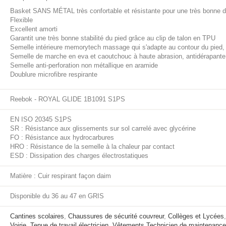
Basket SANS MÉTAL très confortable et résistante pour une très bonne dur
Flexible
Excellent amorti
Garantit une très bonne stabilité du pied grâce au clip de talon en TPU
Semelle intérieure memorytech massage qui s'adapte au contour du pied,
Semelle de marche en eva et caoutchouc à haute abrasion, antidérapante
Semelle anti-perforation non métallique en aramide
Doublure microfibre respirante
Reebok - ROYAL GLIDE 1B1091 S1PS
EN ISO 20345 S1PS
SR : Résistance aux glissements sur sol carrelé avec glycérine
FO : Résistance aux hydrocarbures
HRO : Résistance de la semelle à la chaleur par contact
ESD : Dissipation des charges électrostatiques
Matière : Cuir respirant façon daim
Disponible du 36 au 47 en GRIS
Cantines scolaires
,
Chaussures de sécurité couvreur
,
Collèges et Lycées
Voirie
,
Tenue de travail électricien
,
Vêtements Technicien de maintenance