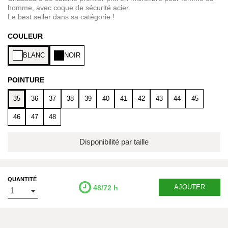
homme, avec coque de sécurité acier.
Le best seller dans sa catégorie !
COULEUR
BLANC
NOIR
POINTURE
35
36
37
38
39
40
41
42
43
44
45
46
47
48
Disponibilité par taille
QUANTITÉ
AJOUTER
48/72 h