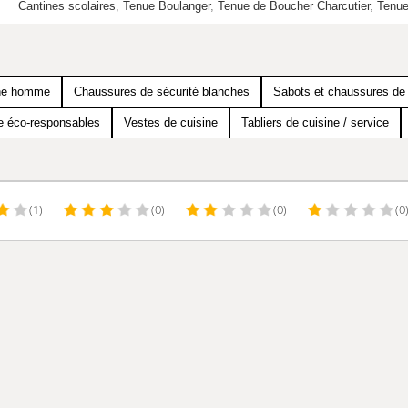
Cantines scolaires
,
Tenue Boulanger
,
Tenue de Boucher Charcutier
,
Tenue
ine homme
Chaussures de sécurité blanches
Sabots et chaussures de 
e éco-responsables
Vestes de cuisine
Tabliers de cuisine / service
(1)
(0)
(0)
(0