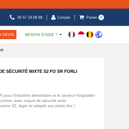
05 57 19 68 88
Compte
Panier
0
 DEVIS
BESOIN D'AIDE ?
li
E SÉCURITÉ MIXTE S2 FO SR FORLI
our l'industrie alimentaire et le secteur hospitalier
omme, avec coque de sécurité acier.
isine S2, léger et adapté aux pieds fins !