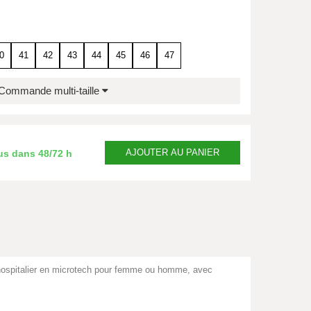
0
41
42
43
44
45
46
47
Commande multi-taille
AJOUTER
AU PANIER
us dans
48/72 h
r hospitalier en microtech pour femme ou homme, avec