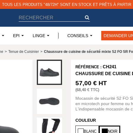
TOUS LES PRODUITS "48/72H" SONT EN STOCK ET PRÊTS À PARTIR
EPI
LINGE
CONSEILS
DEMANDER UN
ne
>
Tenue de Cuisinier
>
Chaussure de cuisine de sécurité mixte S2 FO SR For
CH241
RÉFÉRENCE :
CHAUSSURE DE CUISINE D
57,00 €
HT
(
68,40 €
TTC)
Mocassin de sécurité S2 FO SR p
en microtech pour femme ou h
L'indispensable mocassin de cu
COULEUR
BLANC
NOIR