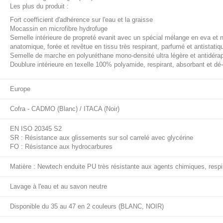
Les plus du produit :
Fort coefficient d'adhérence sur l'eau et la graisse
Mocassin en microfibre hydrofuge
Semelle intérieure de propreté evanit avec un spécial mélange en eva et ni
anatomique, forée et revêtue en tissu très respirant, parfumé et antistatiq
Semelle de marche en polyuréthane mono-densité ultra légère et antidéra
Doublure intérieure en texelle 100% polyamide, respirant, absorbant et dé
Europe
Cofra - CADMO (Blanc) / ITACA (Noir)
EN ISO 20345 S2
SR : Résistance aux glissements sur sol carrelé avec glycérine
FO : Résistance aux hydrocarbures
Matière : Newtech enduite PU très résistante aux agents chimiques, respi
Lavage à l'eau et au savon neutre
Disponible du 35 au 47 en 2 couleurs (BLANC, NOIR)