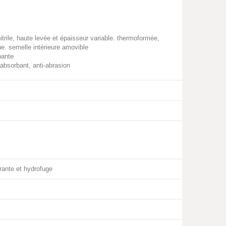
trile, haute levée et épaisseur variable. thermoformée,
ue. semelle intérieure amovible
pante
-absorbant, anti-abrasion
rante et hydrofuge