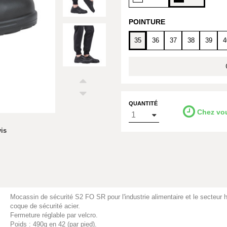
POINTURE
35
36
37
38
39
4
QUANTITÉ
Chez vo
vis
Mocassin de sécurité S2 FO SR pour l'industrie alimentaire et le secteu
coque de sécurité acier.
Fermeture réglable par velcro.
Poids : 490g en 42 (par pied).