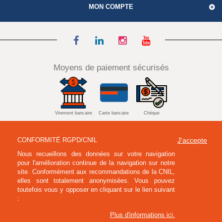
MON COMPTE
Moyens de paiement sécurisés
Virement bancaire
Carte bancaire
Chèque
CONFORMITÉ RGPD/CNIL
J'accepte
Nous recueillons des données sur votre navigation
Mandat administratif
pour l'amélioration continue de la navigation sur notre
site. Conformément aux recommandations de la CNIL,
elles sont totalement anonymisées. Vous pouvez
toutefois vous y opposer en cliquant sur le lien suivant
:
Plus d'informations ici
.
© 1993-2026 Echoppe. Tous droits réservés.