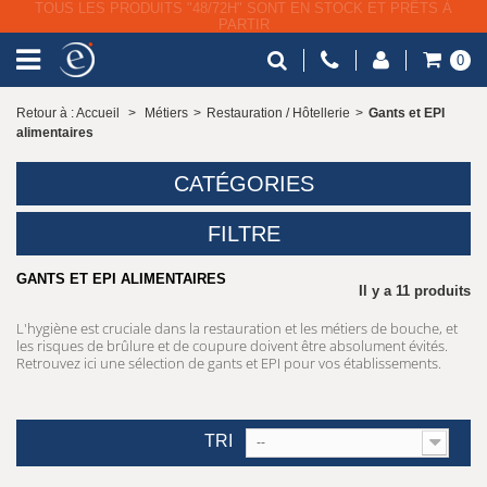
LIVRAISON GRATUITE À PARTIR DE 79€ HT
0
Retour à : Accueil
>
Métiers
>
Restauration / Hôtellerie
>
Gants et EPI
alimentaires
CATÉGORIES
FILTRE
GANTS ET EPI ALIMENTAIRES
Il y a 11 produits
L'hygiène est cruciale dans la restauration et les métiers de bouche, et
les risques de brûlure et de coupure doivent être absolument évités.
Retrouvez ici une sélection de gants et EPI pour vos établissements.
TRI
--