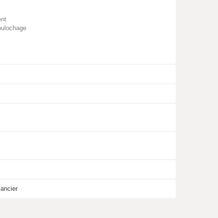
ent
boulochage
ancier