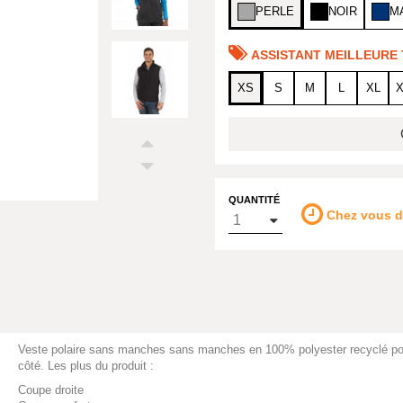
PERLE
NOIR
M
ASSISTANT MEILLEURE 
XS
S
M
L
XL
QUANTITÉ
Chez vous 
Veste polaire sans manches sans manches en 100% polyester recyclé p
côté. Les plus du produit :
Coupe droite