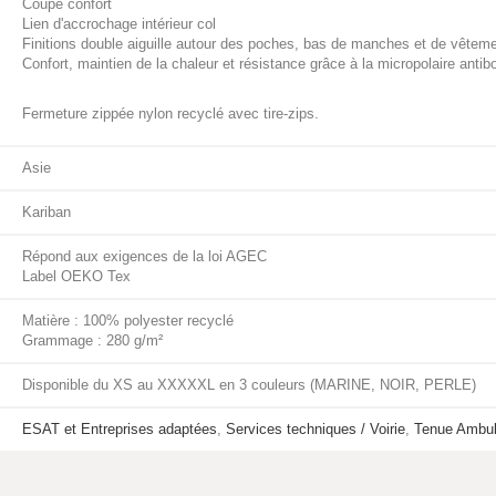
Coupe confort
Lien d'accrochage intérieur col
Finitions double aiguille autour des poches, bas de manches et de vêtem
Confort, maintien de la chaleur et résistance grâce à la micropolaire anti
Fermeture zippée nylon recyclé avec tire-zips.
Asie
Kariban
Répond aux exigences de la loi AGEC
Label OEKO Tex
Matière : 100% polyester recyclé
Grammage : 280 g/m²
Disponible du XS au XXXXXL en 3 couleurs (MARINE, NOIR, PERLE)
ESAT et Entreprises adaptées
,
Services techniques / Voirie
,
Tenue Ambul