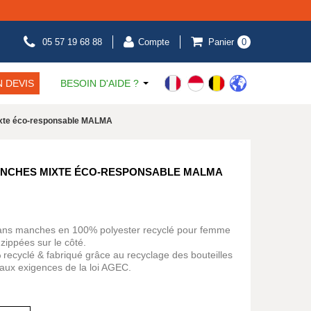
05 57 19 68 88
Compte
Panier
0
 DEVIS
BESOIN D'AIDE ?
ixte éco-responsable MALMA
ANCHES MIXTE ÉCO-RESPONSABLE MALMA
ans manches en 100% polyester recyclé pour femme
ippées sur le côté.
ecyclé & fabriqué grâce au recyclage des bouteilles
d aux exigences de la loi AGEC.