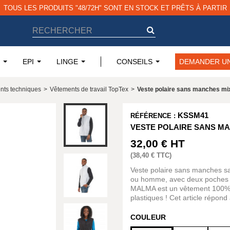
TOUS LES PRODUITS "48/72H" SONT EN STOCK ET PRÊTS À PARTIR
EPI
LINGE
CONSEILS
DEMANDER UN
nts techniques
>
Vêtements de travail TopTex
>
Veste polaire sans manches m
KSSM41
RÉFÉRENCE :
VESTE POLAIRE SANS M
32,00 €
HT
(
38,40 €
TTC)
Veste polaire sans manches s
ou homme, avec deux poches z
MALMA est un vêtement 100% r
plastiques ! Cet article répon
COULEUR