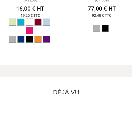
(VT250)
(CH569)
16,00 € HT
77,00 € HT
19,20 € TTC
92,40 € TTC
DÉJÀ VU