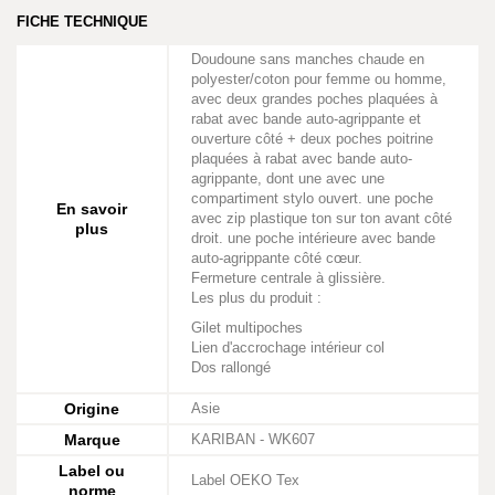
FICHE TECHNIQUE
Doudoune sans manches chaude en
polyester/coton pour femme ou homme,
avec deux grandes poches plaquées à
rabat avec bande auto-agrippante et
ouverture côté + deux poches poitrine
plaquées à rabat avec bande auto-
agrippante, dont une avec une
compartiment stylo ouvert. une poche
En savoir
avec zip plastique ton sur ton avant côté
plus
droit. une poche intérieure avec bande
auto-agrippante côté cœur.
Fermeture centrale à glissière.
Les plus du produit :
Gilet multipoches
Lien d'accrochage intérieur col
Dos rallongé
Origine
Asie
Marque
KARIBAN - WK607
Label ou
Label OEKO Tex
norme