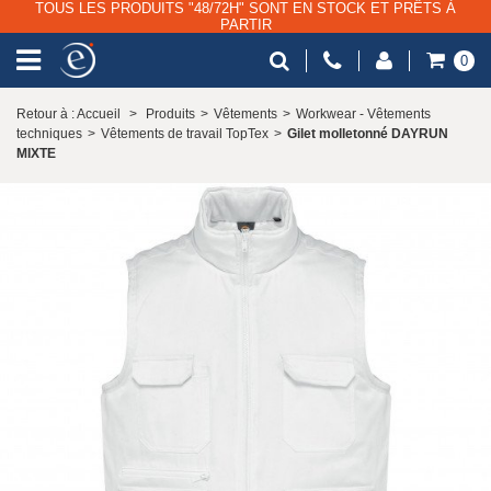
TOUS LES PRODUITS "48/72H" SONT EN STOCK ET PRÊTS À
PARTIR
0
Retour à : Accueil
>
Produits
>
Vêtements
>
Workwear - Vêtements
techniques
>
Vêtements de travail TopTex
>
Gilet molletonné DAYRUN
MIXTE