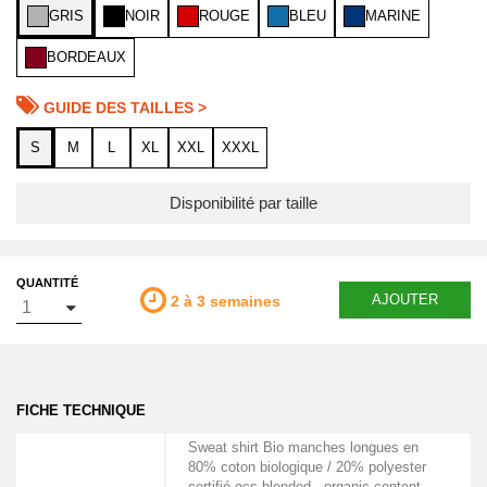
GRIS
NOIR
ROUGE
BLEU
MARINE
BORDEAUX
GUIDE DES TAILLES >
S
M
L
XL
XXL
XXXL
Disponibilité par taille
QUANTITÉ
AJOUTER
2 à 3 semaines
FICHE TECHNIQUE
Sweat shirt Bio manches longues en
80% coton biologique / 20% polyester
certifié ocs blended - organic content