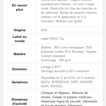
standard pour homme, col rond. Coupe
En savoir
mode. Bord-côte col, bas de manches et
plus
de vêtement. Bande de propreté chevron
intérieur col et application en V à
l'encolure. Molleton non gratté.
Origine
Asie
Label ou
Label OEKO Tex
norme
Matière : 80% coton biologique / 20%
polyester certifié OCS Blended - Organic
Matière
Content Standard
Grammage : 300 g/m²
Lavage à 40°C
Entretien
Séchage possible à 60°c maximum
Disponible du S au XXXL en 6 couleurs
Variations
(BLEU, BORDEAUX, GRIS, MARINE,
NOIR, ROUGE)
Cliniques et Hôpitaux
,
Maisons de
retraite
,
Sweats et polaires médicaux
,
Domaines
Vêtements Agent de sécurité
,
Vêtements
d'activité
de travail plombier
,
Vêtements