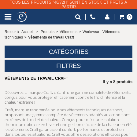
0
Retour à : Accueil
>
Produits
>
Vêtements
>
Workwear - Vêtements
techniques
>
Vêtements de travail Craft
CATÉGORIES
FILTRES
VÊTEMENTS DE TRAVAIL CRAFT
Il y a 8 produits
Découvrez la marque Craft, créant une gamme complète de vêtements,
conçus pour vous protéger efficacement contre le froid intense et la
chaleur extrême !
Craft, marque renommée pour ses vêtements techniques de sport,
proposant une gamme complète de vêtements adaptés aux conditions
extrêmes de froid et de chaleur. Conçus pour offrir une isolation
thermique optimale en hiver et une gestion efficace de la chaleur en été,
les vêtements Craft garantissent confort, performance et protection
dans toutes les situations. Craft vous offre des solutions efficaces pour