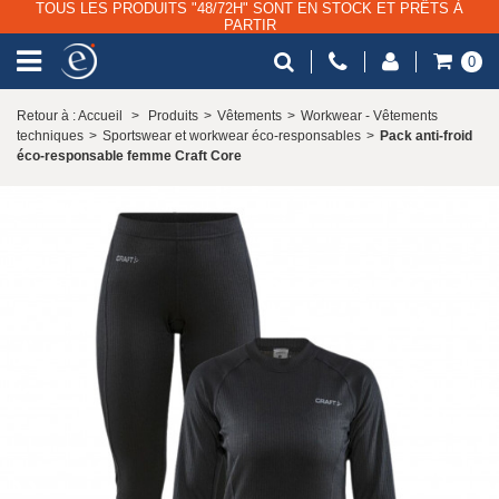
TOUS LES PRODUITS "48/72H" SONT EN STOCK ET PRÊTS À
PARTIR
0
Retour à : Accueil
>
Produits
>
Vêtements
>
Workwear - Vêtements
techniques
>
Sportswear et workwear éco-responsables
>
Pack anti-froid
éco-responsable femme Craft Core