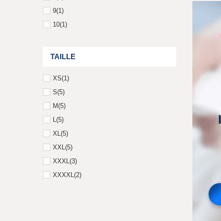
9
(1)
10
(1)
TAILLE
XS
(1)
S
(5)
M
(5)
L
(5)
XL
(5)
XXL
(5)
XXXL
(3)
XXXXL
(2)