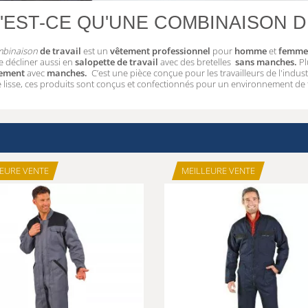
'EST-CE QU'UNE COMBINAISON DE
binaison
de travail
est un
vêtement professionnel
pour
homme
et
femme
e décliner aussi en
salopette de travail
avec des bretelles
sans manches.
Pl
ement
avec
manches.
C’est une pièce conçue pour les travailleurs de l'indus
 lisse, ces produits sont conçus et confectionnés pour un environnement de t
EURE VENTE
MEILLEURE VENTE