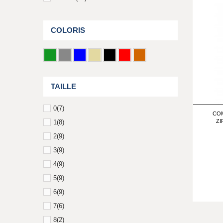
COLORIS
TAILLE
0
(7)
COM
ZI
1
(8)
2
(9)
3
(9)
4
(9)
5
(9)
6
(9)
7
(6)
8
(2)