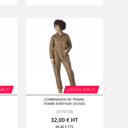
5% (*)
JUSQU'A -50% (*)
COMBINAISON DE TRAVAIL
FEMME EVERYDAY DICKIES
(VTSF19)
32,00 € HT
38,40 € TTC