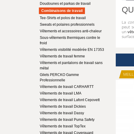
Doudounes et parkas de travail
QU
Combinaisons de travail
Tee-Shirts et polos de travail
La
com
Sweats et polaires professionnels
peut
s
Vêtements et accessoires anti-chaleur
un
vêt
surface
Sous-vêtements thermiques contre le
froid
Vêtements visibilité modérée EN 17353
Vêtements de travail femme
Vêtements et pantalons de travail sans
métal
MEILL
Gilets PERCKO Gamme
Professionnelle
Vêtements de travail CARHARTT
Vêtements de travail LMA
Vêtements de travail Lafont Cepovett
Vêtements de travail Dickies
Vêtements de travail Dassy
Vêtements de travail Puma Safety
Vêtements de travail TopTex
Vêtements de travail Coverguard