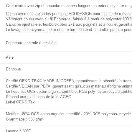
Gilet mixte avec zip et capuche manches longues en coton/polyester rec
Conçu avec soin selon les principes ECODESIGN pour faciliter le recyclag
Vêtement cousu avec du fil EcoVerde, fabriqué à partir de polyester 100 
Capuche ajustable et les bord-côtes 2x1 aux poignets et à l’ourlet garant
Le lavage à l’enzyme apporte une texture douce et naturelle, parfaite pour
Fermeture centrale à glissière.
Asie
Echoppe
Certifié OEKO-TEX® MADE IN GREEN, garantissant la sécurité, la transp
Certifié VEGAN par PETA, garantissant qu'aucun matériau d'origine animale
Le tissu est OCS cotton organic certifié et RCS poly- ester recyclé certifi
Répond aux exigences de la loi AGEC
Label OEKO Tex
Matière : 80% OCS coton organique certifié / 20% RCS polyester recyclé c
Grammage : 350 g/m²
Lavage à 60°C