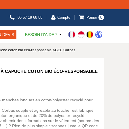
05 57 19 68 88
Compte
Panier
0
 DEVIS
BESOIN D'AIDE ?
apuche coton bio éco-responsable AGEC Corbas
É À CAPUCHE COTON BIO ÉCO-RESPONSABLE
he manches longues en coton/polyester recyclé pour
e Corbas souple et agréable au toucher est fabriqué
ton organique et de 20% de polyester recyclé
z obtenir des informations sur le vêtement (source des
é....) ? Rien de plus simple : scannez juste le QR code