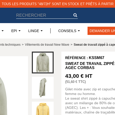
TOUS LES PRODUITS "48/72H" SONT EN STOCK ET PRÊTS À PARTIR
EPI
LINGE
CONSEILS
DEMANDER UN
nts techniques
>
Vêtements de travail New Wave
>
Sweat de travail zippé à c
KSSM67
RÉFÉRENCE :
SWEAT DE TRAVAIL ZIPP
AGEC CORBAS
43,00 €
HT
(
51,60 €
TTC)
Gilet mixte avec zip et capuc
femme ou homme.
Le sweat shirt zippé à capuch
avec un mélange de 80% de co
(AGEC). Les + : Vous souhaite
matériaux, chaîne de traçabilit