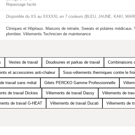
Repassage facile
Disponible du XS au XXXXXL en 7 couleurs (BLEU, JAUNE, KAKI, M
Cliniques et Hôpitaux
,
Maisons de retraite
,
Sweats et polaires médicaux
,
plombier
,
Vêtements Technicien de maintenance
s
Vestes de travail
Doudounes et parkas de travail
Combinaisons d
nts et accessoires anti-chaleur
Sous-vêtements thermiques contre le fro
de travail sans métal
Gilets PERCKO Gamme Professionnelle
Vêtem
nts de travail Dickies
Vêtements de travail Dassy
Vêtements de trav
ents de travail G-HEAT
Vêtements de travail Ducati
Vêtements de tra