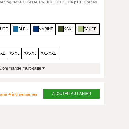
r débloquer le DIGITAL PRODUCT ID ! De plus, Corbas
UGE
BLEU
MARINE
KAKI
SAUGE
XXL
XXXL
XXXXL
XXXXXL
Commande multi-taille
AJOUTER
AU PANIER
dans
4 à 6 semaines