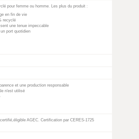
yclé pour femme ou homme. Les plus du produit :
e en fin de vie
% recyclé
issent une tenue impeccable
 un port quotidien
arence et une production responsable
 n'est utilisé
é
ertifié,éligible AGEC. Certification par CERES-1725