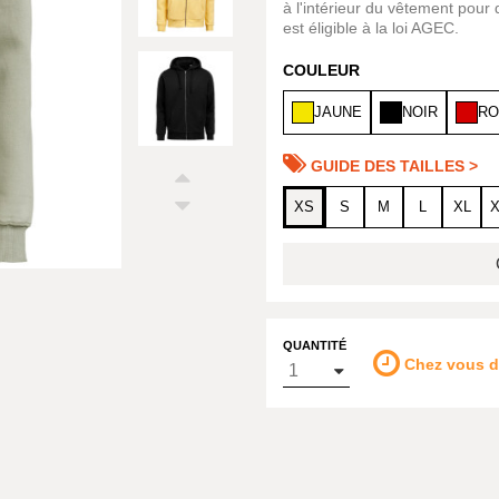
à l'intérieur du vêtement pou
est éligible à la loi AGEC.
COULEUR
JAUNE
NOIR
RO
GUIDE DES TAILLES >
XS
S
M
L
XL
QUANTITÉ
Chez vous 