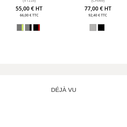
(VT218)
(CH569)
55,00 € HT
77,00 € HT
66,00 € TTC
92,40 € TTC
DÉJÀ VU