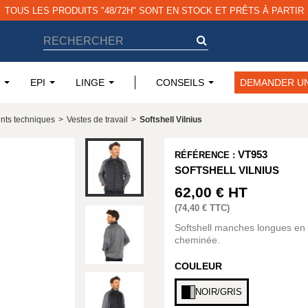
TOUS LES PRODUITS "48/72H" SONT EN STOCK ET PRÊTS À PARTIR
EPI
LINGE
CONSEILS
DEMANDER UN
nts techniques
>
Vestes de travail
>
Softshell Vilnius
VT953
RÉFÉRENCE :
SOFTSHELL VILNIUS
62,00 €
HT
(
74,40 €
TTC)
Softshell manches longues en
cheminée.
COULEUR
NOIR/GRIS