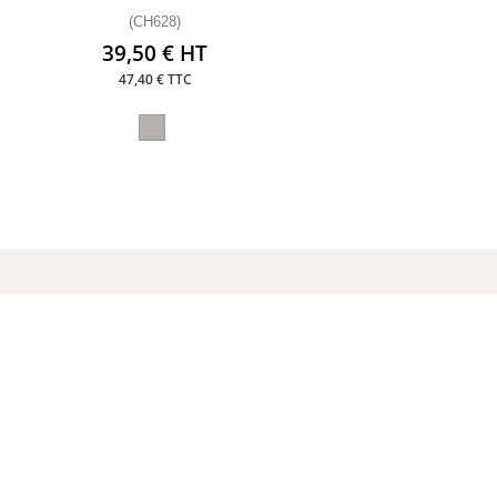
(CH628)
39,50 € HT
47,40 € TTC