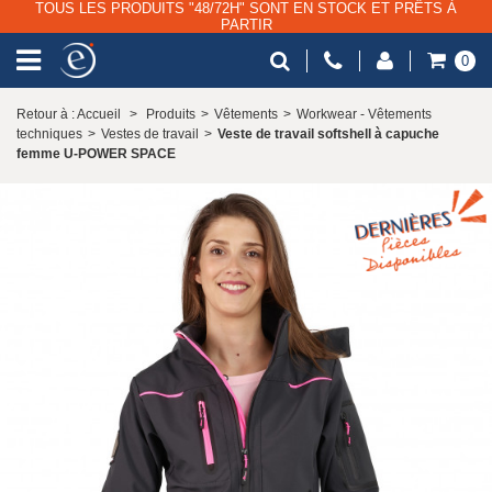
TOUS LES PRODUITS "48/72H" SONT EN STOCK ET PRÊTS À
PARTIR
0
Retour à : Accueil
>
Produits
>
Vêtements
>
Workwear - Vêtements
techniques
>
Vestes de travail
>
Veste de travail softshell à capuche
femme U-POWER SPACE