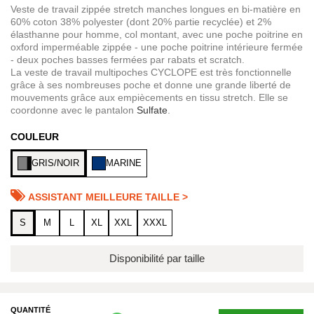
Veste de travail zippée stretch manches longues en bi-matière en
60% coton 38% polyester (dont 20% partie recyclée) et 2%
élasthanne pour homme, col montant, avec une poche poitrine en
oxford imperméable zippée - une poche poitrine intérieure fermée
- deux poches basses fermées par rabats et scratch.
La veste de travail multipoches CYCLOPE est très fonctionnelle
grâce à ses nombreuses poche et donne une grande liberté de
mouvements grâce aux empiècements en tissu stretch. Elle se
coordonne avec le pantalon
Sulfate
.
COULEUR
GRIS/NOIR
MARINE
ASSISTANT MEILLEURE TAILLE >
S
M
L
XL
XXL
XXXL
Disponibilité par taille
QUANTITÉ