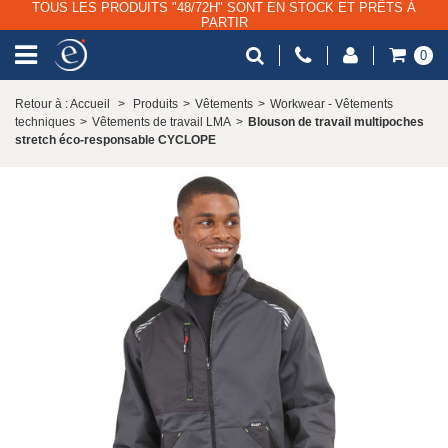
TOUS LES PRODUITS "48/72H" SONT EN STOCK ET PRÊTS À
PARTIR
0
Retour à : Accueil
>
Produits
>
Vêtements
>
Workwear - Vêtements
techniques
>
Vêtements de travail LMA
>
Blouson de travail multipoches
stretch éco-responsable CYCLOPE