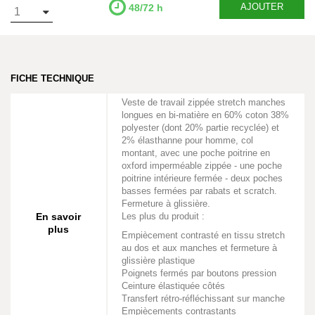
AJOUTER
48/72 h
FICHE TECHNIQUE
Veste de travail zippée stretch manches
longues en bi-matière en 60% coton 38%
polyester (dont 20% partie recyclée) et
2% élasthanne pour homme, col
montant, avec une poche poitrine en
oxford imperméable zippée - une poche
poitrine intérieure fermée - deux poches
basses fermées par rabats et scratch.
Fermeture à glissière.
En savoir
Les plus du produit :
plus
Empiècement contrasté en tissu stretch
au dos et aux manches et fermeture à
glissière plastique
Poignets fermés par boutons pression
Ceinture élastiquée côtés
Transfert rétro-réfléchissant sur manche
Empiècements contrastants