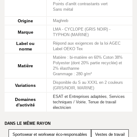
Points d’arrêt contrastants vert
Sans métal
Origine
Maghreb
LMA - CYCLOPE (GRIS NOIR) -
Marque
TYPHON (MARINE)
Label ou
Répond aux exigences de la loi AGEC
norme
Label OEKO Tex
Matière : bi-matière en 60% Coton 38%
Polyester (dont 20% partie recyclée) et
Matière
2% élasthanne
Grammage : 280 g/m²
Disponible du S au XXXL en 2 couleurs
Variations
(GRIS/NOIR, MARINE)
ESAT et Entreprises adaptées
,
Services
Domaines
techniques / Voirie
,
Tenue de travail
d'activité
électricien
DANS LE MÊME RAYON
Sportswear et workwear éco-responsables
Vestes de travail