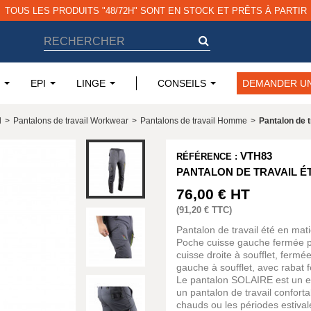
TOUS LES PRODUITS "48/72H" SONT EN STOCK ET PRÊTS À PARTIR
EPI
LINGE
CONSEILS
DEMANDER UN
l
>
Pantalons de travail Workwear
>
Pantalons de travail Homme
>
Pantalon de t
VTH83
RÉFÉRENCE :
PANTALON DE TRAVAIL É
76,00 €
HT
(
91,20 €
TTC)
Pantalon de travail été en ma
Poche cuisse gauche fermée pa
cuisse droite à soufflet, ferm
gauche à soufflet, avec rabat 
Le pantalon SOLAIRE est un ex
un pantalon de travail confort
chauds ou les périodes estival