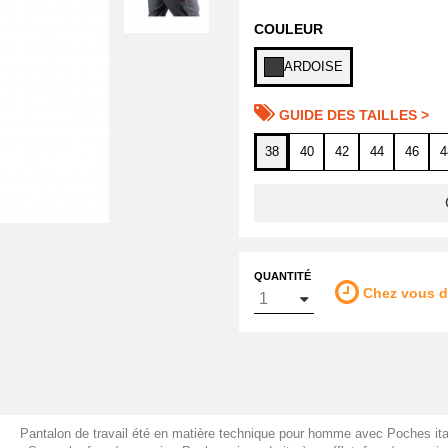
COULEUR
ARDOISE
GUIDE DES TAILLES >
38
40
42
44
46
4
QUANTITÉ
Chez vous 
Pantalon de travail été en matière technique pour homme avec Poches ita