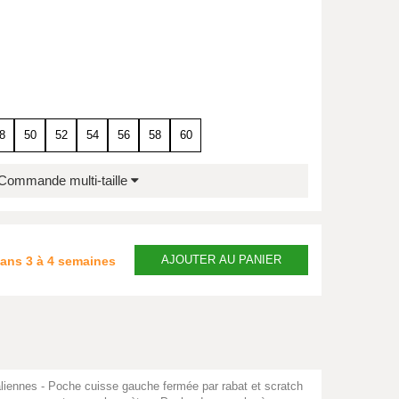
8
50
52
54
56
58
60
Commande multi-taille
AJOUTER
AU PANIER
dans
3 à 4 semaines
liennes - Poche cuisse gauche fermée par rabat et scratch