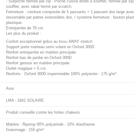
- Surpoche fermée par zip - Poche cuisse droite à soufflet, fermée par z
soufflet, avec rabat fermé par scratch.
Fermeture : ceinture composée de 5 passants + 1 passant dos large avec 
resserrable par pattes extensibles dos, / système fermeture : bouton plas
plastique.
Entrejambe de 78 cm.
Les plus du produit :
Confort exceptionnel grâce au tissu 4WAY stretch
Support porte marteau semi volant en Oxford 300D
Renfort entrejambe en matière principale
Renfort bas de jambe en Oxford 300D
Renfort genoux en matière principale
Ourlet magique + 5 cm
Renforts : Oxford 300D imperméable 100% polyester - 175 g/m²
Asie
LMA - 1841 SOLAIRE
Produit conseillé contre les fortes chaleurs
Matière : Ripstop 90% polyamide - 10% élasthanne
Grammage : 155 g/m²