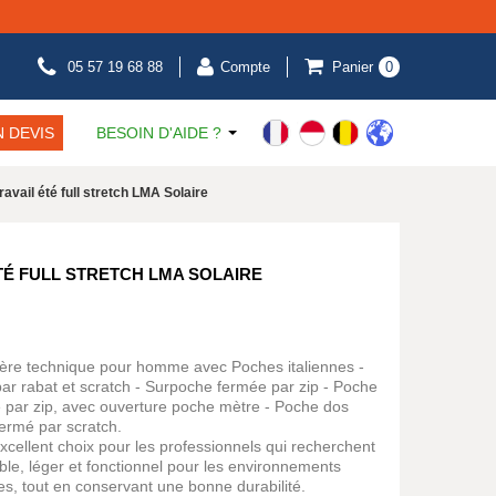
05 57 19 68 88
Compte
Panier
0
 DEVIS
BESOIN D'AIDE ?
ravail été full stretch LMA Solaire
TÉ FULL STRETCH LMA SOLAIRE
tière technique pour homme avec Poches italiennes -
r rabat et scratch - Surpoche fermée par zip - Poche
ée par zip, avec ouverture poche mètre - Poche dos
fermé par scratch.
cellent choix pour les professionnels qui recherchent
able, léger et fonctionnel pour les environnements
es, tout en conservant une bonne durabilité.