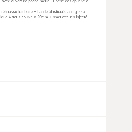
ip, avec ouverture poche mètre - Poche dos gauche à
réhausse lombaire + bande élastiquée anti-glisse
tique 4 trous souple ø 20mm + braguette zip injecté