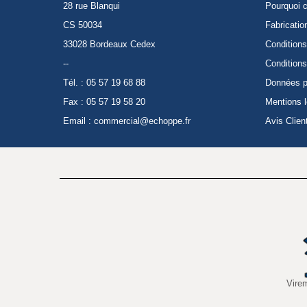
28 rue Blanqui
Pourquoi c
CS 50034
Fabricatio
33028 Bordeaux Cedex
Conditions
--
Conditions
Tél. : 05 57 19 68 88
Données p
Fax : 05 57 19 58 20
Mentions 
Email :
commercial@echoppe.fr
Avis Clien
Vire