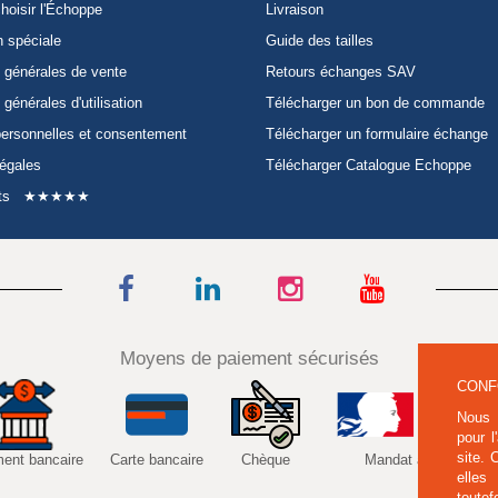
hoisir l'Échoppe
Livraison
n spéciale
Guide des tailles
 générales de vente
Retours échanges SAV
 générales d'utilisation
Télécharger un bon de commande
ersonnelles et consentement
Télécharger un formulaire échange
légales
Télécharger Catalogue Echoppe
ts
★★★★★
Moyens de paiement sécurisés
CONF
Nous 
pour l
site.
ment bancaire
Carte bancaire
Chèque
Mandat administratif
elles
toutef