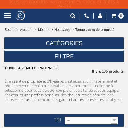
LIVRAISON GRATUITE À PARTIR DE 79€ HT
0
Retour à : Accueil
>
Métiers
>
Nettoyage
>
Tenue agent de propreté
CATÉGORIES
FILTRE
TENUE AGENT DE PROPRETÉ
Il y a 135 produits
Être
agent de propreté et d'hygiène
, c'est aussi avoir l'habillement et
l'équipement optimal pour travailler. C'est pourquoi, L'Échoppe à
sélectionné pour vous de quoi compléter votre tenue et vous équiper :
des
chaussures professionnelles
, des
chaussures de sécurité
, des
blouses de travail
ou encore des
gants et autres accessoires
; tout y est !
TRI
--