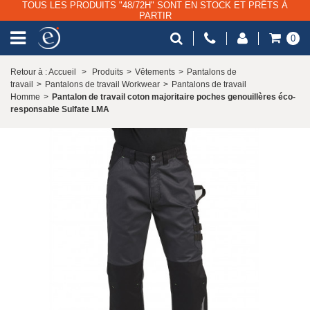
TOUS LES PRODUITS "48/72H" SONT EN STOCK ET PRÊTS À
PARTIR
0
Retour à : Accueil
>
Produits
>
Vêtements
>
Pantalons de
travail
>
Pantalons de travail Workwear
>
Pantalons de travail
Homme
>
Pantalon de travail coton majoritaire poches genouillères éco-
responsable Sulfate LMA