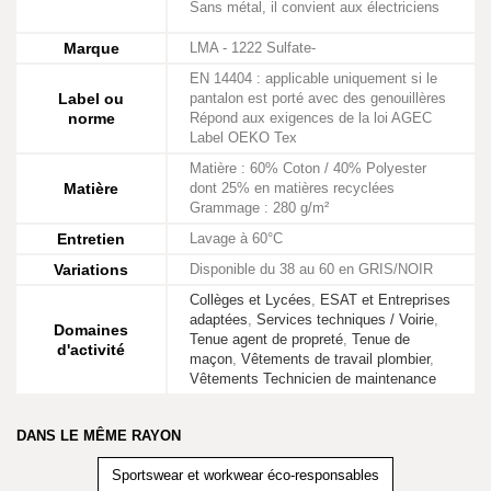
Sans métal, il convient aux électriciens
Marque
LMA - 1222 Sulfate-
EN 14404 : applicable uniquement si le
Label ou
pantalon est porté avec des genouillères
norme
Répond aux exigences de la loi AGEC
Label OEKO Tex
Matière : 60% Coton / 40% Polyester
Matière
dont 25% en matières recyclées
Grammage : 280 g/m²
Entretien
Lavage à 60°C
Variations
Disponible du 38 au 60 en GRIS/NOIR
Collèges et Lycées
,
ESAT et Entreprises
adaptées
,
Services techniques / Voirie
,
Domaines
Tenue agent de propreté
,
Tenue de
d'activité
maçon
,
Vêtements de travail plombier
,
Vêtements Technicien de maintenance
DANS LE MÊME RAYON
Sportswear et workwear éco-responsables