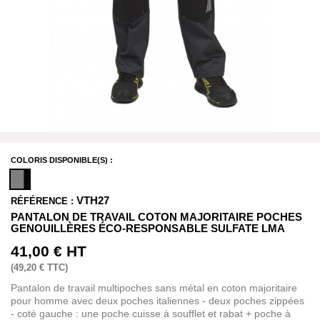
COLORIS DISPONIBLE(S) :
VTH27
RÉFÉRENCE :
PANTALON DE TRAVAIL COTON MAJORITAIRE POCHES
GENOUILLÈRES ÉCO-RESPONSABLE SULFATE LMA
41,00 €
HT
(
49,20 €
TTC)
Pantalon de travail multipoches sans métal en coton majoritaire
pour homme avec deux poches italiennes - deux poches zippées
- coté gauche : une poche cuisse à soufflet et rabat + poche à