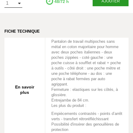
AJOUTER
48/72 h
FICHE TECHNIQUE
Pantalon de travail multipoches sans
métal en coton majoritaire pour homme
avec deux poches italiennes - deux
poches zippées - coté gauche : une
poche cuisse à soufflet et rabat + poche
à outils - côté droit : une poche mètre et
une poche téléphone - au dos : une
poche à rabat fermées par auto
agrippant.
En savoir
Fermeture : elastiques sur les côtés, à
plus
glissière.
Entrejambe de 84 cm.
Les plus du produit :
Empiècements contrastés - points d’arrêt
verts - transfert rétroréfléchissant
Possibilité d'insérer des genouillères de
protection