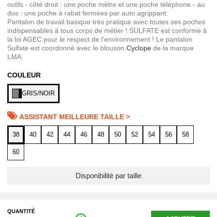
outils - côté droit : une poche mètre et une poche téléphone - au
dos : une poche à rabat fermées par auto agrippant.
Pantalon de travail basique très pratique avec toutes ses poches
indispensables à tous corps de métier ! SULFATE est conforme à
la loi AGEC pour le respect de l'environnement ! Le pantalon
Sulfate est coordonné avec le blouson
Cyclope
de la marque
LMA.
COULEUR
GRIS/NOIR
ASSISTANT MEILLEURE TAILLE >
38
40
42
44
46
48
50
52
54
56
58
60
Disponibilité par taille
QUANTITÉ