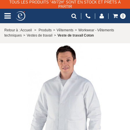
TOUS LES PRODUITS "48/72H" SONT EN STOCK ET PRÊTS À
PARTIR
0
Retour à : Accueil
>
Produits
>
Vêtements
>
Workwear - Vêtements
techniques
>
Vestes de travail
>
Veste de travail Coton