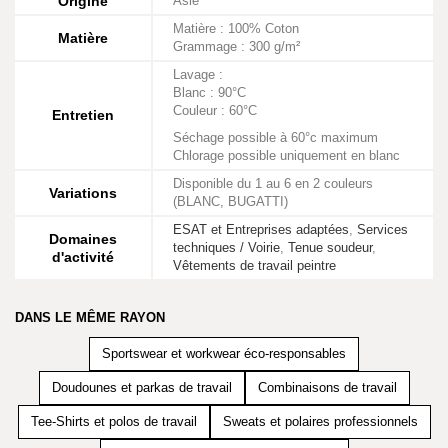
Origine
Asie
Matière : 100% Coton
Matière
Grammage : 300 g/m²
Lavage :
Blanc : 90°C
Couleur : 60°C
Entretien
Séchage possible à 60°c maximum
Chlorage possible uniquement en blanc
Disponible du 1 au 6 en 2 couleurs
Variations
(BLANC, BUGATTI)
ESAT et Entreprises adaptées
,
Services
Domaines
techniques / Voirie
,
Tenue soudeur
,
d'activité
Vêtements de travail peintre
DANS LE MÊME RAYON
Sportswear et workwear éco-responsables
Doudounes et parkas de travail
Combinaisons de travail
Tee-Shirts et polos de travail
Sweats et polaires professionnels