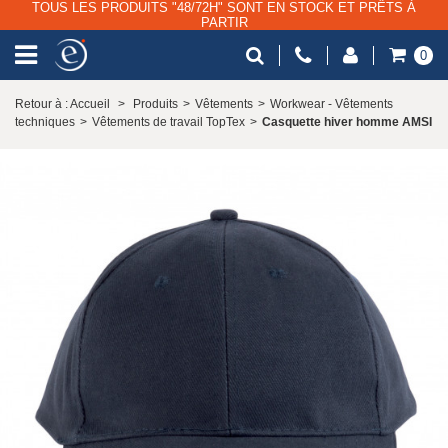
TOUS LES PRODUITS "48/72H" SONT EN STOCK ET PRÊTS À
PARTIR
0
Retour à : Accueil
>
Produits
>
Vêtements
>
Workwear - Vêtements
techniques
>
Vêtements de travail TopTex
>
Casquette hiver homme AMSI