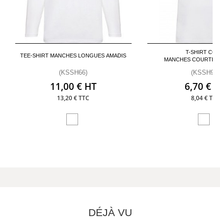
T-SHIRT COL
TEE-SHIRT MANCHES LONGUES AMADIS
MANCHES COURTES
(KSSH66)
(KSSH92)
11,00 € HT
6,70 € 
13,20 € TTC
8,04 € TTC
DÉJÀ VU