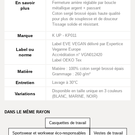
En savoir
Fermeture arrière réglable par boucle
plus
métallique argent + passant
Coton sergé brossé épais haute qualité
pour plus de souplesse et de douceur
Tissage solide et résistant.
Marque
K UP - KP011
Label EVE VEGAN délivré par Expertice
Label ou
Veganne Europe
norme
Accréditation n° VGN012420
Label OEKO Tex
Matière : 100% coton sergé brossé épais
Matière
Grammage : 260 g/m²
Entretien
Lavage à 30°C
Disponible en taille unique en 3 couleurs
Variations
(BLANC, MARINE, NOIR)
DANS LE MÊME RAYON
Casquettes de travail
Sportswear et workwear éco-responsables
Vestes de travail