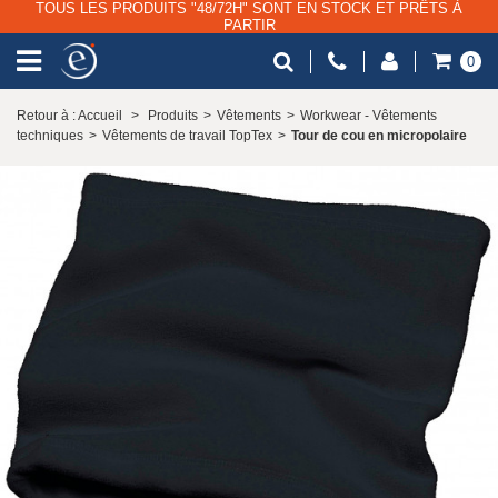
TOUS LES PRODUITS "48/72H" SONT EN STOCK ET PRÊTS À
PARTIR
0
Retour à : Accueil
>
Produits
>
Vêtements
>
Workwear - Vêtements
techniques
>
Vêtements de travail TopTex
>
Tour de cou en micropolaire