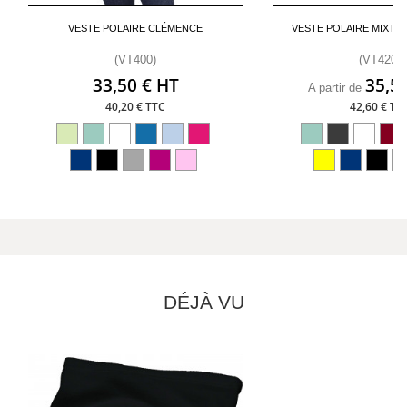
VESTE POLAIRE CLÉMENCE
VESTE POLAIRE MIXTE
(VT400)
(VT420)
33,50 € HT
35,5
A partir de
40,20 € TTC
42,60 € TT
DÉJÀ VU