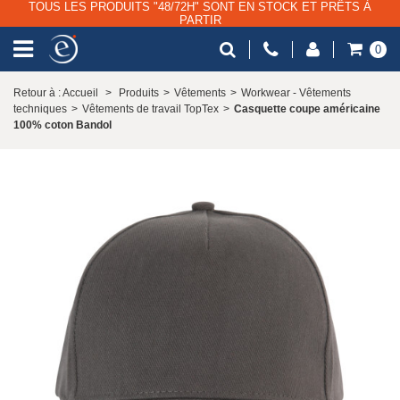
TOUS LES PRODUITS "48/72H" SONT EN STOCK ET PRÊTS À
PARTIR
0
Retour à : Accueil
>
Produits
>
Vêtements
>
Workwear - Vêtements
techniques
>
Vêtements de travail TopTex
>
Casquette coupe américaine
100% coton Bandol