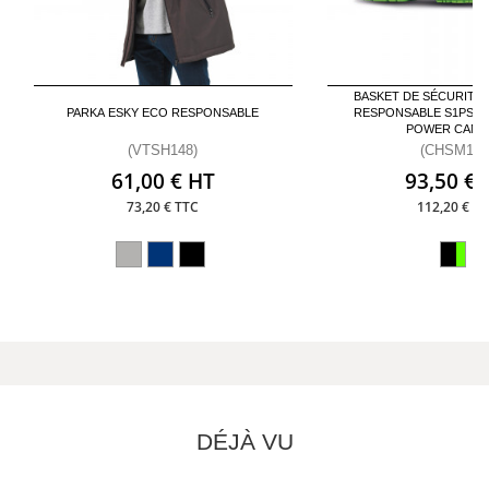
BASKET DE SÉCURITÉ 
PARKA ESKY ECO RESPONSABLE
RESPONSABLE S1PS FO
POWER CAN
(VTSH148)
(CHSM168
61,00 € HT
93,50 € 
73,20 € TTC
112,20 € T
DÉJÀ VU