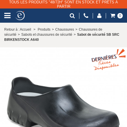
TOUS LES PRODUITS "48/72H" SONT EN STOCK ET PRÊTS À
PARTIR
0
Retour à : Accueil
>
Produits
>
Chaussures
>
Chaussures de
sécurité
>
Sabots et chaussures de sécurité
>
Sabot de sécurité SB SRC
BIRKENSTOCK A640