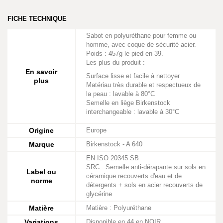
FICHE TECHNIQUE
Sabot en polyuréthane pour femme ou
homme, avec coque de sécurité acier.
Poids : 457g le pied en 39.
Les plus du produit :
En savoir
Surface lisse et facile à nettoyer
plus
Matériau très durable et respectueux de
la peau : lavable à 80°C
Semelle en liège Birkenstock
interchangeable : lavable à 30°C
Origine
Europe
Marque
Birkenstock - A 640
EN ISO 20345 SB
SRC : Semelle anti-dérapante sur sols en
Label ou
céramique recouverts d'eau et de
norme
détergents + sols en acier recouverts de
glycérine
Matière
Matière : Polyuréthane
Variations
Disponible en 44 en NOIR