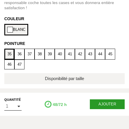
responsable coche toutes les cases et vous donnera entière
satisfaction !
COULEUR
BLANC
POINTURE
35
36
37
38
39
40
41
42
43
44
45
46
47
Disponibilité par taille
QUANTITÉ
AJOUTER
48/72 h