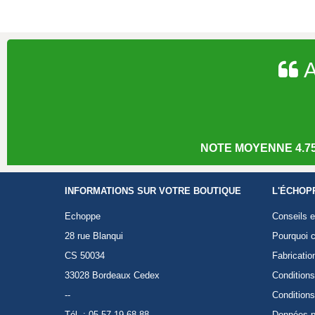
A
NOTE MOYENNE 4.75
INFORMATIONS SUR VOTRE BOUTIQUE
L'ÉCHOP
Echoppe
Conseils e
28 rue Blanqui
Pourquoi c
CS 50034
Fabricatio
33028 Bordeaux Cedex
Conditions
--
Conditions
Tél. : 05 57 19 68 88
Données p