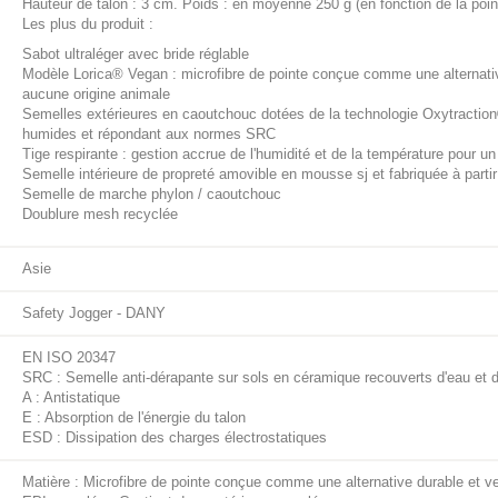
Hauteur de talon : 3 cm. Poids : en moyenne 250 g (en fonction de la poin
Les plus du produit :
Sabot ultraléger avec bride réglable
Modèle Lorica® Vegan : microfibre de pointe conçue comme une alternative 
aucune origine animale
Semelles extérieures en caoutchouc dotées de la technologie Oxytraction® 
humides et répondant aux normes SRC
Tige respirante : gestion accrue de l'humidité et de la température pour un
Semelle intérieure de propreté amovible en mousse sj et fabriquée à part
Semelle de marche phylon / caoutchouc
Doublure mesh recyclée
Asie
Safety Jogger - DANY
EN ISO 20347
SRC : Semelle anti-dérapante sur sols en céramique recouverts d'eau et d
A : Antistatique
E : Absorption de l'énergie du talon
ESD : Dissipation des charges électrostatiques
Matière : Microfibre de pointe conçue comme une alternative durable et v