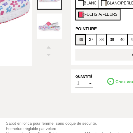
BLANC
BLANC/PERL
FUCHSIA/FLEURS
POINTURE
36
37
38
39
40
4
QUANTITÉ
Chez vo
Sabot en lorica pour femme, sans coque de sécurité.
Fermeture réglable par velcro.