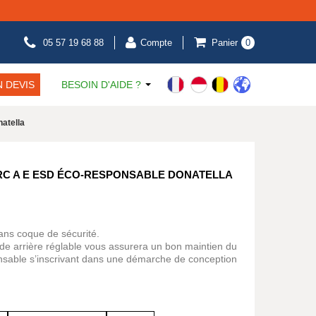
05 57 19 68 88
Compte
Panier
0
 DEVIS
BESOIN D'AIDE ?
atella
RC A E ESD ÉCO-RESPONSABLE DONATELLA
ans coque de sécurité.
de arrière réglable vous assurera un bon maintien du
nsable s’inscrivant dans une démarche de conception