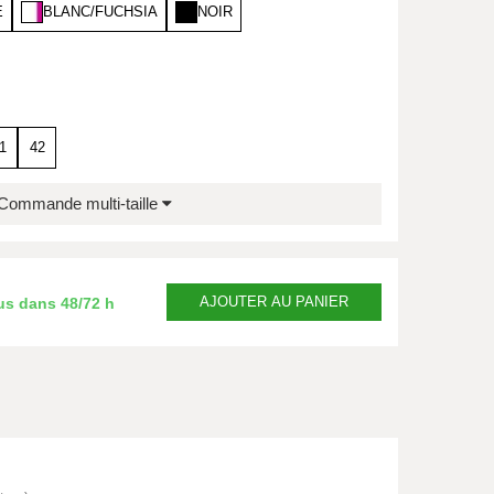
E
BLANC/FUCHSIA
NOIR
1
42
Commande multi-taille
AJOUTER
AU PANIER
us dans
48/72 h