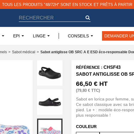
TOUS LES PRODUITS "48/72H" SONT EN STOCK ET PRÊTS À PARTIR
EPI
LINGE
CONSEILS
DEMANDER UN
nels
>
Sabot médical
>
Sabot antiglisse OB SRC A E ESD éco-responsable Don
CHSF43
RÉFÉRENCE :
SABOT ANTIGLISSE OB S
66,50 €
HT
(
79,80 €
TTC)
Sabot en lorica pour femme, s
Ce sabot classique avec sa bri
pied. Le + : modèle éco-respo
plus responsable !
COULEUR