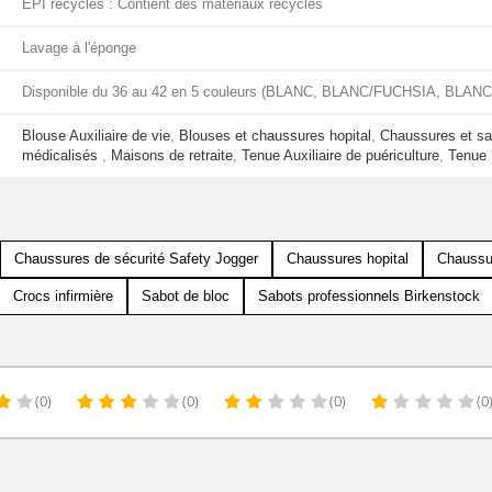
EPI recyclés : Contient des matériaux recyclés
Lavage à l'éponge
Disponible du 36 au 42 en 5 couleurs (BLANC, BLANC/FUCHSIA, BL
Blouse Auxiliaire de vie
,
Blouses et chaussures hopital
,
Chaussures et sa
médicalisés
,
Maisons de retraite
,
Tenue Auxiliaire de puériculture
,
Tenue 
Chaussures de sécurité Safety Jogger
Chaussures hopital
Chaussu
Crocs infirmière
Sabot de bloc
Sabots professionnels Birkenstock
(0)
(0)
(0)
(0