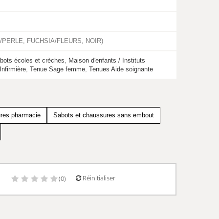
ANC/PERLE, FUCHSIA/FLEURS, NOIR)
bots écoles et crèches
,
Maison d'enfants / Instituts
Infirmière
,
Tenue Sage femme
,
Tenues Aide soignante
res pharmacie
Sabots et chaussures sans embout
Réinitialiser
)
(0)