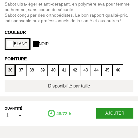
Sabot ultra-léger et anti-dérapant, en polymère eva pour femme
ou homme, sans coque de sécurité.
Sabot conçu par des orthopédistes. Le bon rapport qualité-prix,
indispensable aux professionnels de la santé et aux autres !
COULEUR
BLANC
NOIR
POINTURE
36
37
38
39
40
41
42
43
44
45
46
Disponibilité par taille
QUANTITÉ
AJOUTER
48/72 h