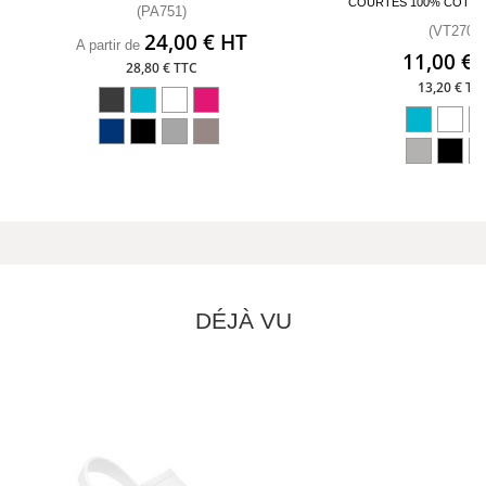
COURTES 100% COTO
(PA751)
(VT270)
24,00 € HT
A partir de
11,00 € 
28,80 € TTC
13,20 € TT
DÉJÀ VU