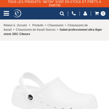
TOUS LES PRODUITS "48/72H" SONT EN STOCK ET PRÊTS À
PARTIR
0
Retour à : Accueil
>
Produits
>
Chaussures
>
Chaussures de
travail
>
Chaussures de travail Suecos
>
Sabot professionnel ultra léger
mixte SRC Ciboure