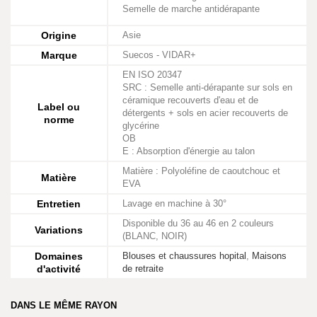
Semelle de marche antidérapante
Origine
Asie
Marque
Suecos - VIDAR+
EN ISO 20347
SRC : Semelle anti-dérapante sur sols en
céramique recouverts d'eau et de
Label ou
détergents + sols en acier recouverts de
norme
glycérine
OB
E : Absorption d'énergie au talon
Matière : Polyoléfine de caoutchouc et
Matière
EVA
Entretien
Lavage en machine à 30°
Disponible du 36 au 46 en 2 couleurs
Variations
(BLANC, NOIR)
Domaines
Blouses et chaussures hopital
,
Maisons
d'activité
de retraite
DANS LE MÊME RAYON