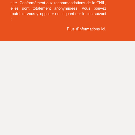
site. Conformément aux recommandations de la CNIL,
elles sont totalement anonymisées. Vous pouvez
toutefois vous y opposer en cliquant sur le lien suivant
:
Plus d'informations ici
.
SANDALE PROFESSIONNELLE ESD BIRKENSTOCK ARIZONA PRO
(CHF28)
72,00 € HT
86,40 € TTC