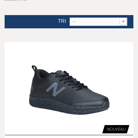
TRI
--
NOUVEAU