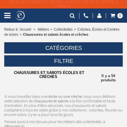
LIVRAISON GRATUITE À PARTIR DE 79€ HT
0
Retour à : Accueil
>
Métiers
>
Collectivités
>
Crèches, Écoles et Centres
de loisirs
>
Chaussures et sabots écoles et crèches
CATÉGORIES
FILTRE
CHAUSSURES ET SABOTS ÉCOLES ET
Il y a 54
CRÈCHES
produits
Si vous travaillez dans une
école ou une crèche
, nous vous dédions
cette sélection de
chaussures et sabots
à la fois confortable et facile
d'entretien. En plus d'être sécurisés, nos chaussures et sabots
s'adaptent à tous les styles grâce à nos collections : colorées, fleuries ou
encore sobre, il y en a pour tous les gouts.
Pensez aussi à nos tenues pour les métiers des collectivités, à
découvrir ici
.