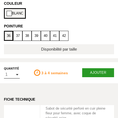
COULEUR
BLANC
POINTURE
36
37
38
39
40
41
42
Disponibilité par taille
QUANTITÉ
AJOUTER
3 à 4 semaines
FICHE TECHNIQUE
Sabot de sécurité perforé en cuir pleine
fleur pour femme, avec coque de
sécurité acier.