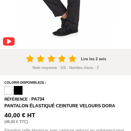
Lire les 2 avis
Note moyenne :
5
/
5
- Nombre d'avis :
2
COLORIS DISPONIBLE(S) :
PA734
RÉFÉRENCE :
PANTALON ÉLASTIQUÉ CEINTURE VELOURS DORA
40,00 €
HT
(
48,00 €
TTC)
Pantalon taille élastique avec ceinture velours en polyester/coton