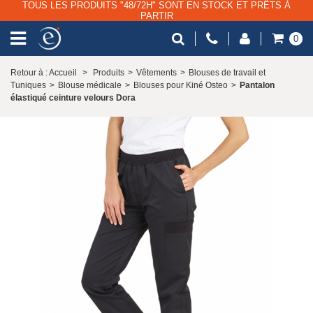
TOUS LES PRODUITS "48/72H" SONT EN STOCK ET PRÊTS À
PARTIR
0
Retour à : Accueil
>
Produits
>
Vêtements
>
Blouses de travail et
Tuniques
>
Blouse médicale
>
Blouses pour Kiné Osteo
>
Pantalon
élastiqué ceinture velours Dora