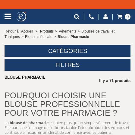
LIVRAISON GRATUITE À PARTIR DE 79€ HT
0
Retour à : Accueil
>
Produits
>
Vêtements
>
Blouses de travail et
Tuniques
>
Blouse médicale
>
Blouse Pharmacie
CATÉGORIES
FILTRES
BLOUSE PHARMACIE
Il y a 71 produits
POURQUOI CHOISIR UNE
BLOUSE PROFESSIONNELLE
POUR VOTRE PHARMACIE ?
La
blouse de pharmacie
est bien plus qu'un simple vêtement de travail.
Elle participe à l'image de l'officine, facilite l'identification des équipes et
contribue à instaurer un climat de confiance avec les patients.