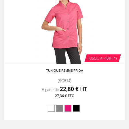
JUSQU'A -40% (*)
TUNIQUE FEMME FRIDA
(SO514)
22,80 € HT
A partir de
27,36 € TTC