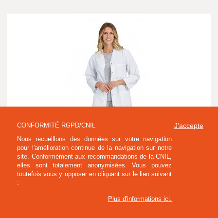
CONFORMITÉ RGPD/CNIL
J'accepte
Nous recueillons des données sur votre navigation
pour l'amélioration continue de la navigation sur notre
site. Conformément aux recommandations de la CNIL,
elles sont totalement anonymisées. Vous pouvez
BLOUSE MANCHES LONGUES LYDIE
toutefois vous y opposer en cliquant sur le lien suivant
:
(BL714)
Plus d'informations ici
.
35,50 € HT
42,60 € TTC