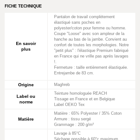
FICHE TECHNIQUE
Pantalon de travail complètement
élastiqué sans poches en
polyester/coton pour femme ou homme.
Coupe "Loose" avec son ampleur de la
hanche au bas de la jambe. Convient au
En savoir
confort de toutes les morphologies. Notre
plus
"petit plus" : l'élastique Premium fabriqué
en France qui ne vrille pas après lavages
!.
Fermeture : taille entièrement élastiquée.
Entrejambe de 83 cm.
Origine
Maghreb
Teinture homologuée REACH
Label ou
Tissage en France et en Belgique
norme
Label OEKO Tex
Matière : 65% Polyester / 35% Coton
Matière
Armure : tissu sergé
Grammage : 200 g/m²
Lavage à 85°C
Séchage possible à 60°c maximum