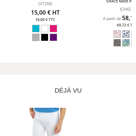
GRACE MADE IN 
(VT256)
(CH427)
15,00 € HT
58,1
A partir de
18,00 € TTC
69,72 € TT
DÉJÀ VU