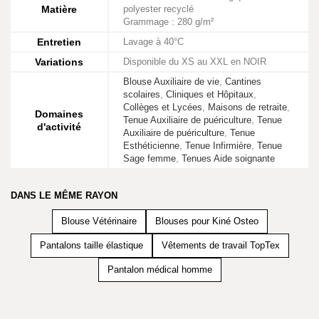
Matière
polyester recyclé
Grammage : 280 g/m²
Entretien
Lavage à 40°C
Variations
Disponible du XS au XXL en NOIR
Blouse Auxiliaire de vie
,
Cantines
scolaires
,
Cliniques et Hôpitaux
,
Collèges et Lycées
,
Maisons de retraite
,
Domaines
Tenue Auxiliaire de puériculture
,
Tenue
d'activité
Auxiliaire de puériculture
,
Tenue
Esthéticienne
,
Tenue Infirmière
,
Tenue
Sage femme
,
Tenues Aide soignante
DANS LE MÊME RAYON
Blouse Vétérinaire
Blouses pour Kiné Osteo
Pantalons taille élastique
Vêtements de travail TopTex
Pantalon médical homme