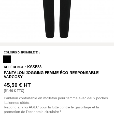
COLORIS DISPONIBLE(S) :
KSSF83
RÉFÉRENCE :
PANTALON JOGGING FEMME ÉCO-RESPONSABLE
VARCOSY
45,50 €
HT
(
54,60 €
TTC)
Pantalon confortable en molleton pour femme avec deux poches
italiennes côtés.
Répond à la loi AGEC pour la lutte contre le gaspillage et la
promotion de l'économie circulaire !