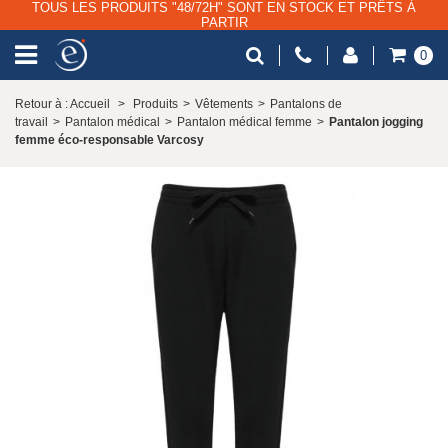
TOUS LES PRODUITS "48/72H" SONT EN STOCK ET PRÊTS À
PARTIR
0
Retour à : Accueil
>
Produits
>
Vêtements
>
Pantalons de
travail
>
Pantalon médical
>
Pantalon médical femme
>
Pantalon jogging
femme éco-responsable Varcosy