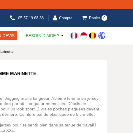
05 57 19 68 88
Compte
Panier
0
 DEVIS
BESOIN D'AIDE ?
arinette
EMME MARINETTE
e. Jegging maille longueur 7/8ième femme en jersey
confort parfait. Longueur mi-mollets. Détails de
 pour un look sport. 2 vraies poches plaquées devant
 derrière. Ceinture bande élastiquée de 5 cm effet
ersey pour se sentir bien dans sa tenue de travail !
u'au XXL.