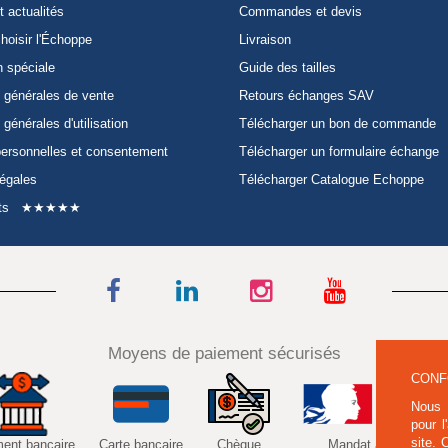
t actualités
Commandes et devis
hoisir l'Échoppe
Livraison
n spéciale
Guide des tailles
 générales de vente
Retours échanges SAV
 générales d'utilisation
Télécharger un bon de commande
ersonnelles et consentement
Télécharger un formulaire échange
légales
Télécharger Catalogue Echoppe
ts
★★★★★
Moyens de paiement sécurisés
CONF
Nous 
pour l
site.
ment bancaire
Carte bancaire
Chèque
Mandat administratif