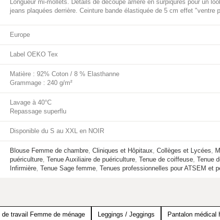
Longueur mi-mollets. Détails de découpe arrière en surpiqûres pour un lo
jeans plaquées derrière. Ceinture bande élastiquée de 5 cm effet "ventre p
Europe
Label OEKO Tex
Matière : 92% Coton / 8 % Elasthanne
Grammage : 240 g/m²
Lavage à 40°C
Repassage superflu
Disponible du S au XXL en NOIR
Blouse Femme de chambre
,
Cliniques et Hôpitaux
,
Collèges et Lycées
,
M
puériculture
,
Tenue Auxiliaire de puériculture
,
Tenue de coiffeuse
,
Tenue d
Infirmière
,
Tenue Sage femme
,
Tenues professionnelles pour ATSEM et p
 de travail Femme de ménage
Leggings / Jeggings
Pantalon médical