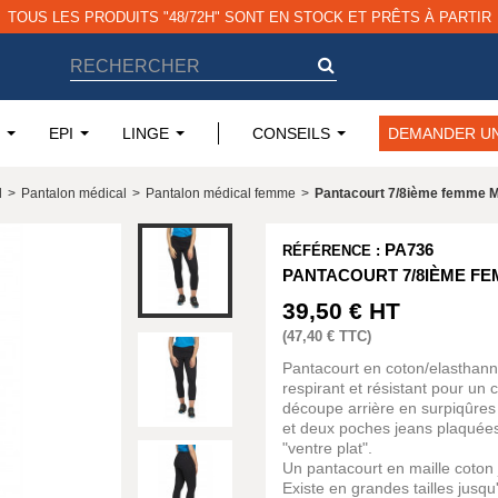
TOUS LES PRODUITS "48/72H" SONT EN STOCK ET PRÊTS À PARTIR
EPI
LINGE
CONSEILS
DEMANDER UN
l
>
Pantalon médical
>
Pantalon médical femme
>
Pantacourt 7/8ième femme M
PA736
RÉFÉRENCE :
PANTACOURT 7/8IÈME F
39,50 €
HT
(
47,40 €
TTC)
Pantacourt en coton/elasthann
respirant et résistant pour un 
découpe arrière en surpiqûres
et deux poches jeans plaquées
"ventre plat".
Un pantacourt en maille coton j
Existe en grandes tailles jusq