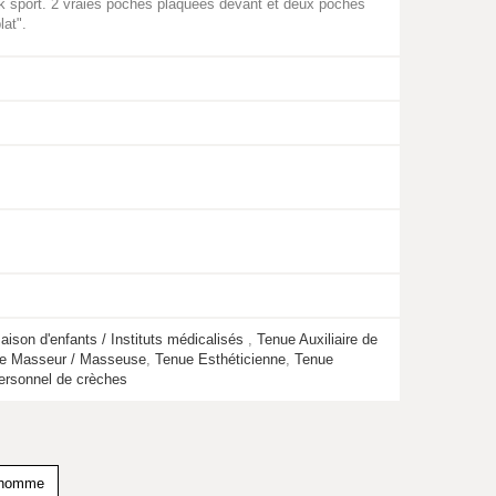
ok sport. 2 vraies poches plaquées devant et deux poches
lat".
aison d'enfants / Instituts médicalisés
,
Tenue Auxiliaire de
e Masseur / Masseuse
,
Tenue Esthéticienne
,
Tenue
ersonnel de crèches
 homme