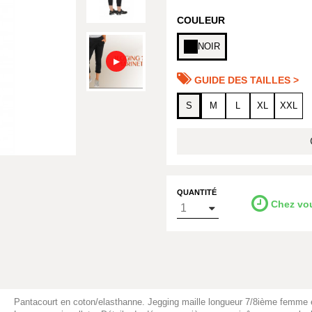
COULEUR
NOIR
▶
GUIDE DES TAILLES >
S
M
L
XL
XXL
QUANTITÉ
Chez vo
Pantacourt en coton/elasthanne. Jegging maille longueur 7/8ième femme en 