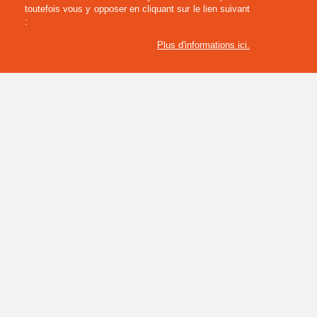
toutefois vous y opposer en cliquant sur le lien suivant
:
Plus d'informations ici
.
TEE-SHIRT MC FEMME COTON BIO BIOKA
(VT277)
8,70 € HT
10,44 € TTC