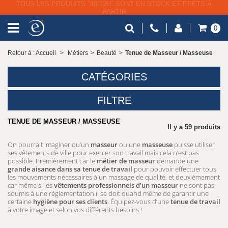
LIVRAISON GRATUITE À PARTIR DE 79€ HT
0
Retour à : Accueil
>
Métiers
>
Beauté
>
Tenue de Masseur / Masseuse
CATÉGORIES
FILTRE
TENUE DE MASSEUR / MASSEUSE
Il y a 59 produits
On pourrait imaginer qu’un
masseur
ou une
masseuse
puisse utiliser
ses vêtements de ville pour exercer son travail mais cela n’est pas
possible. Premièrement car le
métier de masseur
demande une
grande aisance dans sa tenue de travail
pour pouvoir effectuer tous
les mouvements nécessaires à un massage de qualité, et deuxièmement
car même si les
vêtements professionnels d’un masseur
ne sont pas
soumis à une réglementation il se doit quand même de garantir une
certaine
hygiène pour ses clients
. Équipez-vous d’une
tenue de travail
à votre image et selon vos différents besoins !