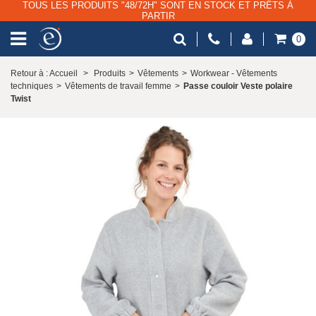
TOUS LES PRODUITS "48/72H" SONT EN STOCK ET PRÊTS À
PARTIR
0
Retour à : Accueil
>
Produits
>
Vêtements
>
Workwear - Vêtements
techniques
>
Vêtements de travail femme
>
Passe couloir Veste polaire
Twist