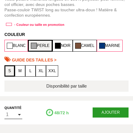
col officier, avec deux poches basses.
Passe-couloir TWIST long au toucher ultra-doux ! Matière &
confection européennes.
- Couleur ou taille en promotion
COULEUR
BLANC
PERLE
NOIR
CAMEL
MARINE
GUIDE DES TAILLES >
S
M
L
XL
XXL
Disponibilité par taille
QUANTITÉ
AJOUTER
48/72 h