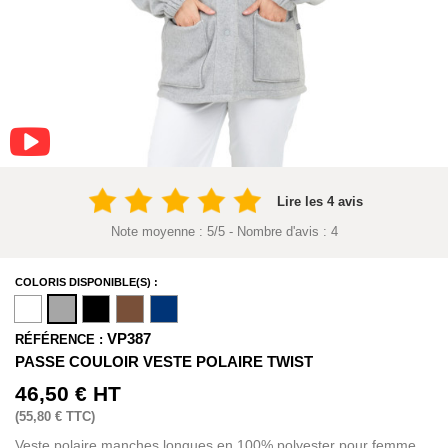
Lire les 4 avis
Note moyenne :
5
/
5
- Nombre d'avis :
4
COLORIS DISPONIBLE(S) :
VP387
RÉFÉRENCE :
PASSE COULOIR VESTE POLAIRE TWIST
46,50 €
HT
(
55,80 €
TTC)
Veste polaire manches longues en 100% polyester pour femme,