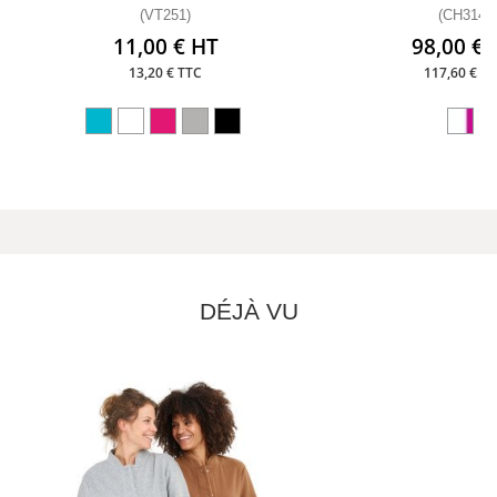
(VT251)
(CH314)
11,00 € HT
98,00 € 
13,20 € TTC
117,60 € T
DÉJÀ VU