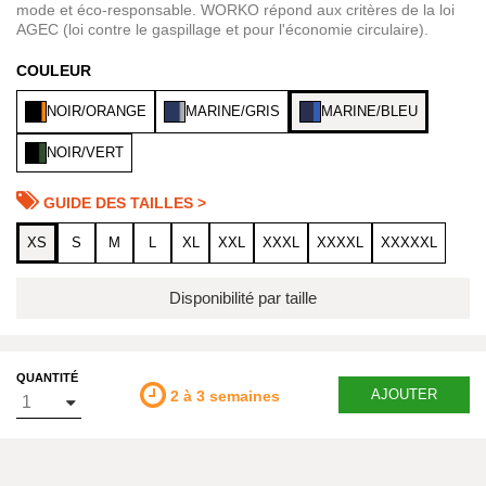
mode et éco-responsable. WORKO répond aux critères de la loi
AGEC (loi contre le gaspillage et pour l'économie circulaire).
COULEUR
NOIR/ORANGE
MARINE/GRIS
MARINE/BLEU
NOIR/VERT
GUIDE DES TAILLES >
XS
S
M
L
XL
XXL
XXXL
XXXXL
XXXXXL
Disponibilité par taille
QUANTITÉ
AJOUTER
2 à 3 semaines