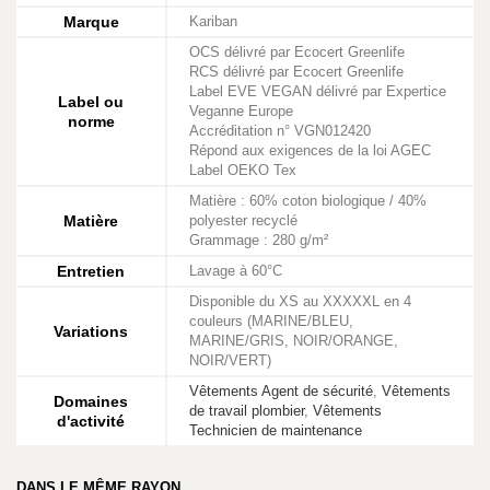
Marque
Kariban
OCS délivré par Ecocert Greenlife
RCS délivré par Ecocert Greenlife
Label EVE VEGAN délivré par Expertice
Label ou
Veganne Europe
norme
Accréditation n° VGN012420
Répond aux exigences de la loi AGEC
Label OEKO Tex
Matière : 60% coton biologique / 40%
Matière
polyester recyclé
Grammage : 280 g/m²
Entretien
Lavage à 60°C
Disponible du XS au XXXXXL en 4
couleurs (MARINE/BLEU,
Variations
MARINE/GRIS, NOIR/ORANGE,
NOIR/VERT)
Vêtements Agent de sécurité
,
Vêtements
Domaines
de travail plombier
,
Vêtements
d'activité
Technicien de maintenance
DANS LE MÊME RAYON