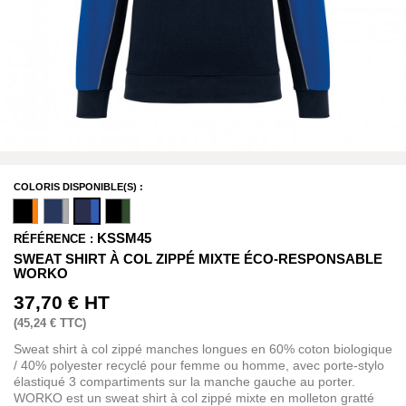
COLORIS DISPONIBLE(S) :
KSSM45
RÉFÉRENCE :
SWEAT SHIRT À COL ZIPPÉ MIXTE ÉCO-RESPONSABLE
WORKO
37,70 €
HT
(
45,24 €
TTC)
Sweat shirt à col zippé manches longues en 60% coton biologique
/ 40% polyester recyclé pour femme ou homme, avec porte-stylo
élastiqué 3 compartiments sur la manche gauche au porter.
WORKO est un sweat shirt à col zippé mixte en molleton gratté