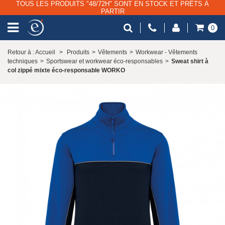
TOUS LES PRODUITS "48/72H" SONT EN STOCK ET PRÊTS À
PARTIR
0
Retour à : Accueil
>
Produits
>
Vêtements
>
Workwear - Vêtements
techniques
>
Sportswear et workwear éco-responsables
>
Sweat shirt à
col zippé mixte éco-responsable WORKO