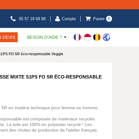
05 57 19 68 88
Compte
Panier
0
 DEVIS
BESOIN D'AIDE ?
 S1PS FO SR éco-responsable Veggie
SSE MIXTE S1PS FO SR ÉCO-RESPONSABLE
S SR en matière technique pour femme ou homme,
responsable est composée de matériaux recyclés
te. La toile est 100% en polyester recyclé ! Les
nt des chutes de production de l'atelier français.