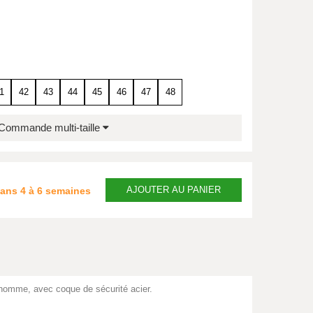
1
42
43
44
45
46
47
48
Commande multi-taille
AJOUTER
AU PANIER
dans
4 à 6 semaines
homme, avec coque de sécurité acier.