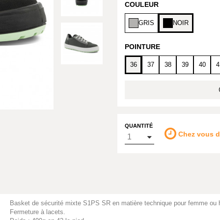
COULEUR
GRIS
NOIR
POINTURE
36
37
38
39
40
4
QUANTITÉ
Chez vous 
Basket de sécurité mixte S1PS SR en matière technique pour femme ou 
Fermeture à lacets.