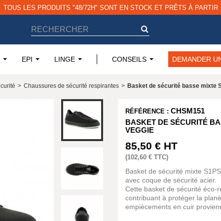
TOUS LES PRODUITS "48/72H" SONT EN STOCK ET PRÊTS À PARTIR
EPI
LINGE
CONSEILS
DEMANDER UN
curité
>
Chaussures de sécurité respirantes
>
Basket de sécurité basse mixte
CHSM151
RÉFÉRENCE :
BASKET DE SÉCURITÉ BA
VEGGIE
85,50 €
HT
(
102,60 €
TTC)
Basket de sécurité mixte S1P
avec coque de sécurité acier.
Cette basket de sécurité éco-
contribuant à protéger la planè
empiècements en cuir provienne