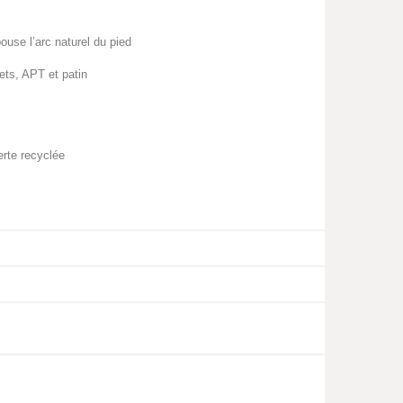
se l’arc naturel du pied
cets, APT et patin
erte recyclée