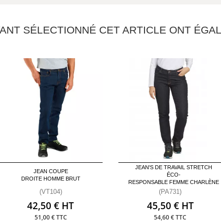
YANT SÉLECTIONNÉ CET ARTICLE ONT ÉG
JEAN'S DE TRAVAIL STRETCH
JEAN COUPE
ÉCO-
DROITE HOMME BRUT
RESPONSABLE FEMME CHARLÈNE
(VT104)
(PA731)
42,50 € HT
45,50 € HT
51,00 € TTC
54,60 € TTC