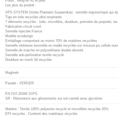
Poids : 490g en 42 le pied.
Les plus du produit :
VPS SYSTEM (Voûte Plantaire Suspendue) : semelle ergonomique qui épou
Tige en toile recyclée ultra respirante
7 éléments recyclés : toile, microfibre, doublure, première de propreté, la
Fabrication circuit court
Semelle injectée France
Modèle ecodesign
Emballage comportant au moins 70% de matières recyclées
Semelle intérieure amovible en maille recyclée sur mousse pu cellule ouv
Semelle de marche en polyuréthane double densité
Semelle anti-perforation textile recyclé
Doublure en mesh 3d recyclée
Maghreb
Parade - VERGER
EN ISO 20345 S1PS
SR : Résistance aux glissements sur sol carrelé avec glycérine
Matière : Textile 100% polyester recyclé et microfibre recyclée 20%
EPI recyclés : Contient des matériaux recyclés