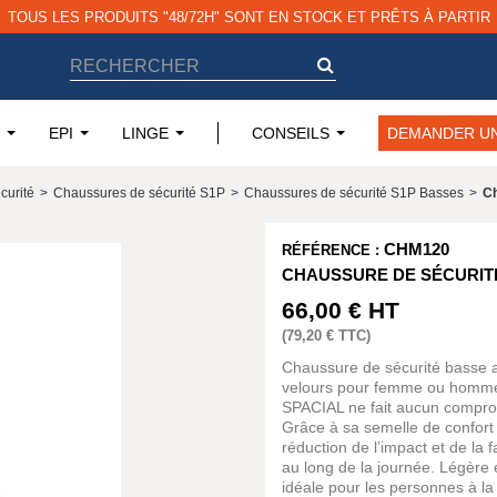
TOUS LES PRODUITS "48/72H" SONT EN STOCK ET PRÊTS À PARTIR
EPI
LINGE
CONSEILS
DEMANDER UN
curité
>
Chaussures de sécurité S1P
>
Chaussures de sécurité S1P Basses
>
Ch
CHM120
RÉFÉRENCE :
CHAUSSURE DE SÉCURITÉ
66,00 €
HT
(
79,20 €
TTC)
Chaussure de sécurité basse au
velours pour femme ou homme,
SPACIAL ne fait aucun compromi
Grâce à sa semelle de confort
réduction de l’impact et de la 
au long de la journée. Légère e
idéale pour les personnes à la