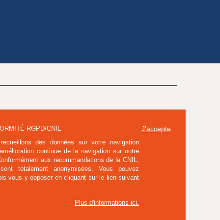
ORMITÉ RGPD/CNIL
J'accepte
recueillons des données sur votre navigation
'amélioration continue de la navigation sur notre
 Conformément aux recommandations de la CNIL,
 sont totalement anonymisées. Vous pouvez
ois vous y opposer en cliquant sur le lien suivant
Plus d'informations ici
.