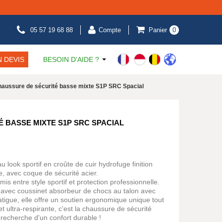
05 57 19 68 88
Compte
Panier
0
 DEVIS
BESOIN D'AIDE ?
aussure de sécurité basse mixte S1P SRC Spacial
 BASSE MIXTE S1P SRC SPACIAL
 look sportif en croûte de cuir hydrofuge finition
 avec coque de sécurité acier.
s entre style sportif et protection professionnelle.
 avec coussinet absorbeur de chocs au talon avec
fatigue, elle offre un soutien ergonomique unique tout
t ultra-respirante, c'est la chaussure de sécurité
 recherche d'un confort durable !