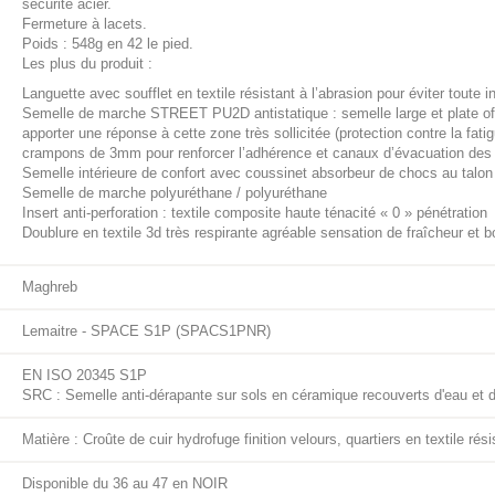
sécurité acier.
Fermeture à lacets.
Poids : 548g en 42 le pied.
Les plus du produit :
Languette avec soufflet en textile résistant à l’abrasion pour éviter toute inf
Semelle de marche STREET PU2D antistatique : semelle large et plate off
apporter une réponse à cette zone très sollicitée (protection contre la fat
crampons de 3mm pour renforcer l’adhérence et canaux d’évacuation des li
Semelle intérieure de confort avec coussinet absorbeur de chocs au talon :
Semelle de marche polyuréthane / polyuréthane
Insert anti-perforation : textile composite haute ténacité « 0 » pénétration
Doublure en textile 3d très respirante agréable sensation de fraîcheur et b
Maghreb
Lemaitre - SPACE S1P (SPACS1PNR)
EN ISO 20345 S1P
SRC : Semelle anti-dérapante sur sols en céramique recouverts d'eau et d
Matière : Croûte de cuir hydrofuge finition velours, quartiers en textile rési
Disponible du 36 au 47 en NOIR