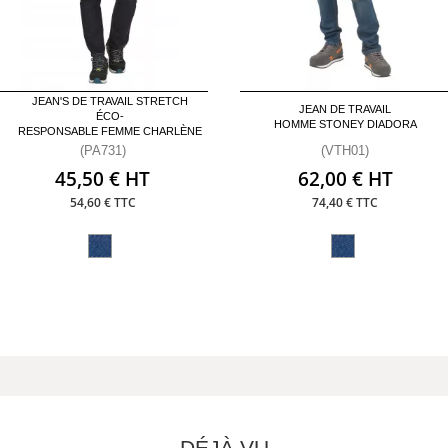
JEAN'S DE TRAVAIL STRETCH
JEAN DE TRAVAIL
ÉCO-
HOMME STONEY DIADORA
RESPONSABLE FEMME CHARLÈNE
(PA731)
(VTH01)
45,50 € HT
62,00 € HT
54,60 € TTC
74,40 € TTC
DÉJÀ VU