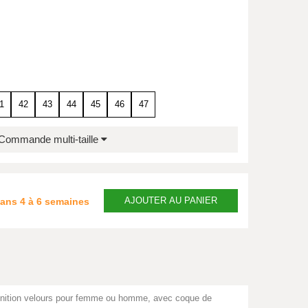
1
42
43
44
45
46
47
Commande multi-taille
AJOUTER
AU PANIER
dans
4 à 6 semaines
 finition velours pour femme ou homme, avec coque de