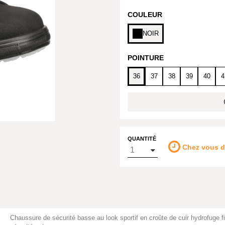
COULEUR
NOIR
POINTURE
36
37
38
39
40
4
QUANTITÉ
Chez vous 
Chaussure de sécurité basse au look sportif en croûte de cuir hydrofuge