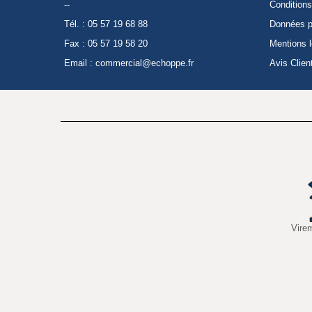
--
Conditions
Tél. : 05 57 19 68 88
Données p
Fax : 05 57 19 58 20
Mentions 
Email :
commercial@echoppe.fr
Avis Clien
Vire