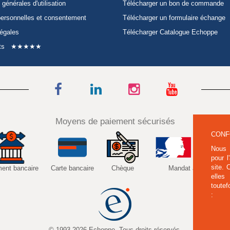
 générales d'utilisation
Télécharger un bon de commande
ersonnelles et consentement
Télécharger un formulaire échange
légales
Télécharger Catalogue Echoppe
ts
★★★★★
Moyens de paiement sécurisés
CONF
Nous 
pour l
site.
ment bancaire
Carte bancaire
Chèque
Mandat administratif
elles
toutef
:
© 1993-2026 Echoppe. Tous droits réservés.