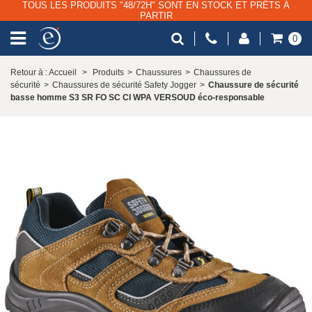
TOUS LES PRODUITS "48/72H" SONT EN STOCK ET PRÊTS À
PARTIR
0
Retour à : Accueil
>
Produits
>
Chaussures
>
Chaussures de
sécurité
>
Chaussures de sécurité Safety Jogger
>
Chaussure de sécurité
basse homme S3 SR FO SC CI WPA VERSOUD éco-responsable