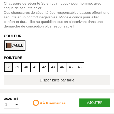
Chaussure de sécurité S3 en cuir nubuck pour homme, avec
coque de sécurité acier.
Ces chaussures de sécurité éco-responsables basses offrent une
sécurité et un confort inégalables. Modèle conçu pour allier
confort et durabilité au quotidien tout en s’inscrivant dans une
démarche de conception plus responsable !
COULEUR
CAMEL
POINTURE
38
39
40
41
42
43
44
45
46
Disponibilité par taille
QUANTITÉ
AJOUTER
4 à 6 semaines