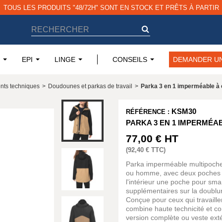
TOUS LES PRODUITS "48/72H" SONT EN STOCK ET PRÊTS À PARTIR
EPI
LINGE
CONSEILS
DEMANDER UN
nts techniques
>
Doudounes et parkas de travail
>
Parka 3 en 1 imperméable à
KSM30
RÉFÉRENCE :
PARKA 3 EN 1 IMPERMÉA
77,00 €
HT
(
92,40 €
TTC)
Parka imperméable multipoch
ou homme, avec deux poches la
l'intérieur une poche pour sm
supplémentaires sur la doublur
Conçue pour ceux qui travaille
combine haute technicité et co
version complète ou veste ext