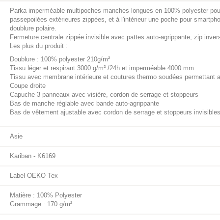
Parka imperméable multipoches manches longues en 100% polyester pou
passepoilées extérieures zippées, et à l'intérieur une poche pour smartph
doublure polaire.
Fermeture centrale zippée invisible avec pattes auto-agrippante, zip invers
Les plus du produit :
Doublure : 100% polyester 210g/m²
Tissu léger et respirant 3000 g/m² /24h et imperméable 4000 mm
Tissu avec membrane intérieure et coutures thermo soudées permettant a
Coupe droite
Capuche 3 panneaux avec visière, cordon de serrage et stoppeurs
Bas de manche réglable avec bande auto-agrippante
Bas de vêtement ajustable avec cordon de serrage et stoppeurs invisible
Asie
Kariban - K6169
Label OEKO Tex
Matière : 100% Polyester
Grammage : 170 g/m²