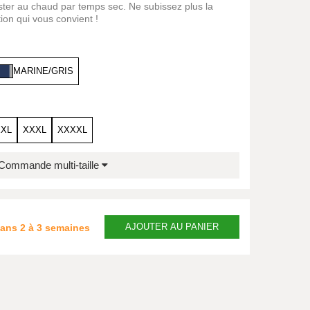
ster au chaud par temps sec. Ne subissez plus la
ion qui vous convient !
MARINE/GRIS
XXL
XXXL
XXXXL
Commande multi-taille
AJOUTER
AU PANIER
dans
2 à 3 semaines