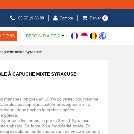
05 57 19 68 88
Compte
Panier
0
 DEVIS
BESOIN D'AIDE ?
 capuche mixte Syracuse
BLE À CAPUCHE MIXTE SYRACUSE
es manches longues en 100% polyester pour femme
térales passepoilées extérieures zippées, et à
artphone. deux poches latérales zippées
e polaire.
nt par tous les temps, la parka 3-en-1 Syracuse
nfort absolu. Sa force ? Sa modularité totale. En
érieure seule en mode coupe-vent ou veste intérieure