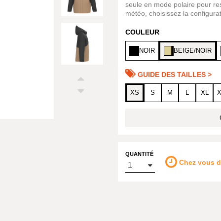
seule en mode polaire pour re
météo, choisissez la configurat
COULEUR
NOIR
BEIGE/NOIR
GUIDE DES TAILLES >
XS
S
M
L
XL
QUANTITÉ
Chez vous 