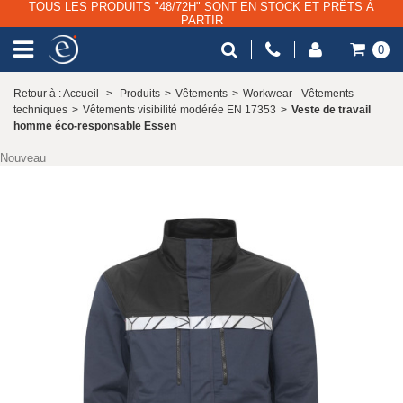
TOUS LES PRODUITS "48/72H" SONT EN STOCK ET PRÊTS À
PARTIR
0
Retour à : Accueil
>
Produits
>
Vêtements
>
Workwear - Vêtements
techniques
>
Vêtements visibilité modérée EN 17353
>
Veste de travail
homme éco-responsable Essen
Nouveau