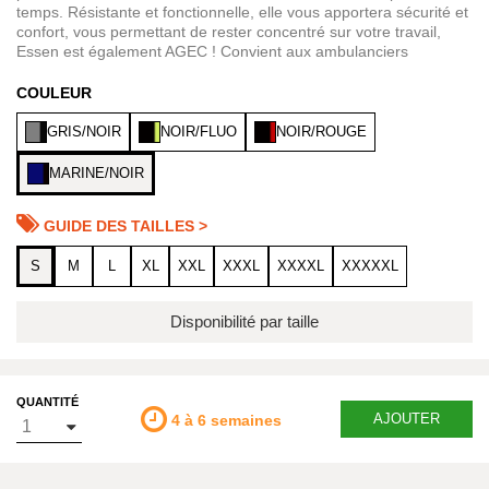
temps. Résistante et fonctionnelle, elle vous apportera sécurité et
confort, vous permettant de rester concentré sur votre travail,
Essen est également AGEC ! Convient aux ambulanciers
COULEUR
GRIS/NOIR
NOIR/FLUO
NOIR/ROUGE
MARINE/NOIR
GUIDE DES TAILLES >
S
M
L
XL
XXL
XXXL
XXXXL
XXXXXL
Disponibilité par taille
QUANTITÉ
AJOUTER
4 à 6 semaines