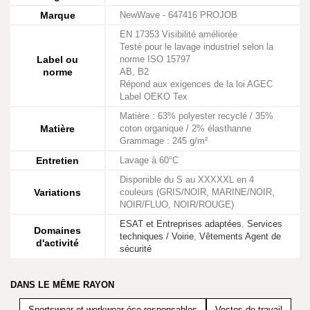
Marque
NewWave - 647416 PROJOB
EN 17353 Visibilité améliorée
Testé pour le lavage industriel selon la
Label ou
norme ISO 15797
norme
AB, B2
Répond aux exigences de la loi AGEC
Label OEKO Tex
Matière : 63% polyester recyclé / 35%
Matière
coton organique / 2% élasthanne
Grammage : 245 g/m²
Entretien
Lavage à 60°C
Disponible du S au XXXXXL en 4
Variations
couleurs (GRIS/NOIR, MARINE/NOIR,
NOIR/FLUO, NOIR/ROUGE)
ESAT et Entreprises adaptées
,
Services
Domaines
techniques / Voirie
,
Vêtements Agent de
d'activité
sécurité
DANS LE MÊME RAYON
Sportswear et workwear éco-responsables
Vestes de travail