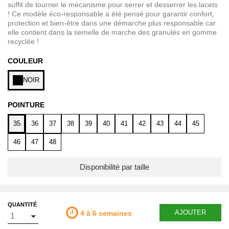
suffit de tourner le mécanisme pour serrer et desserrer les lacets
! Ce modèle éco-responsable a été pensé pour garantir confort,
protection et bien-être dans une démarche plus responsable car
elle contient dans la semelle de marche des granulés en gomme
recyclée !
COULEUR
NOIR
POINTURE
35
36
37
38
39
40
41
42
43
44
45
46
47
48
Disponibilité par taille
QUANTITÉ
AJOUTER
4 à 6 semaines