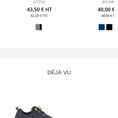
(VT231)
(KSSM40
43,50 € HT
40,00 € 
52,20 € TTC
48,00 € TT
DÉJÀ VU