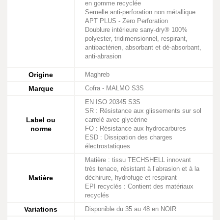
en gomme recyclée
Semelle anti-perforation non métallique
APT PLUS - Zero Perforation
Doublure intérieure sany-dry® 100%
polyester, tridimensionnel, respirant,
antibactérien, absorbant et dé-absorbant,
anti-abrasion
Origine
Maghreb
Marque
Cofra - MALMO S3S
EN ISO 20345 S3S
SR : Résistance aux glissements sur sol
Label ou
carrelé avec glycérine
norme
FO : Résistance aux hydrocarbures
ESD : Dissipation des charges
électrostatiques
Matière : tissu TECHSHELL innovant
très tenace, résistant à l’abrasion et à la
Matière
déchirure, hydrofuge et respirant
EPI recyclés : Contient des matériaux
recyclés
Variations
Disponible du 35 au 48 en NOIR