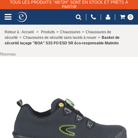
TOUS LES PRODUITS "48/72H" SONT EN STOCK ET PRÊTS À
PARTIR
0
Retour à : Accueil
>
Produits
>
Chaussures
>
Chaussures de
sécurité
>
Chaussures de sécurité sans lacets à nouer
>
Basket de
sécurité laçage "BOA" S3S FO ESD SR éco-responsable Malmito
Nouveau