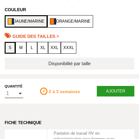
COULEUR
JAUNE/MARINE
ORANGE/MARINE
GUIDE DES TAILLES >
S
M
L
XL
XXL
XXXL
Disponibilité par taille
QUANTITÉ
AJOUTER
2 à 3 semaines
FICHE TECHNIQUE
Pantalon de travail HV en
polyester/coton pour homme avec