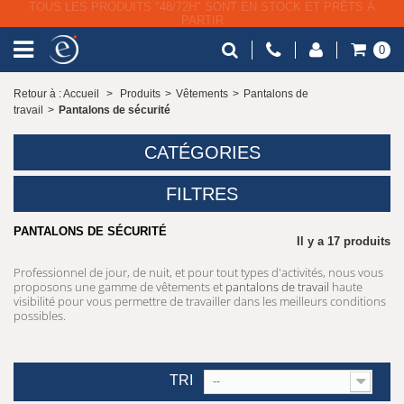
LIVRAISON GRATUITE À PARTIR DE 79€ HT
0
Retour à : Accueil
>
Produits
>
Vêtements
>
Pantalons de
travail
>
Pantalons de sécurité
CATÉGORIES
FILTRES
PANTALONS DE SÉCURITÉ
Il y a 17 produits
Professionnel de jour, de nuit, et pour tout types d'activités, nous vous
proposons une gamme de vêtements et
pantalons de travail
haute
visibilité pour vous permettre de travailler dans les meilleurs conditions
possibles.
TRI
--