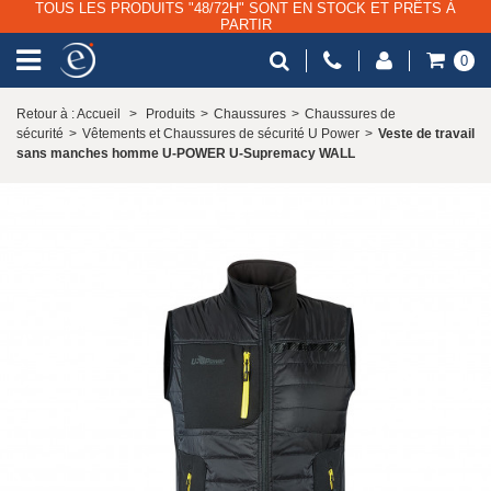
TOUS LES PRODUITS "48/72H" SONT EN STOCK ET PRÊTS À
PARTIR
0
Retour à : Accueil
>
Produits
>
Chaussures
>
Chaussures de
sécurité
>
Vêtements et Chaussures de sécurité U Power
>
Veste de travail
sans manches homme U-POWER U-Supremacy WALL