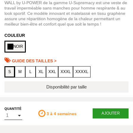
WALL by U-POWER de la gamme U-Supremacy est une veste de
travail imperméable sans manches pour homme respirante & au
look sportif. Ce modèle innovant et matelassé en tissu graphène
assure une répartition homogène de la chaleur permettant un
meilleur bien-être et confort quel que soit le temps !
COULEUR
NOIR
GUIDE DES TAILLES >
S
M
L
XL
XXL
XXXL
XXXXL
Disponibilité par taille
QUANTITÉ
AJOUTER
3 à 4 semaines